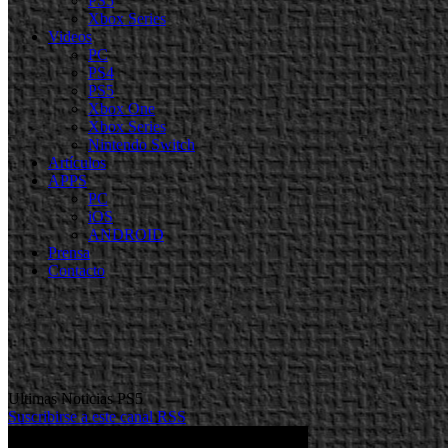
PS5
Xbox Series
Videos
PC
PS4
PS5
Xbox One
Xbox Series
Nintendo Switch
Artículos
APPS
PC
iOS
ANDROID
Prensa
Contacto
Ultimas Noticias PS5
Suscribirse a este canal RSS