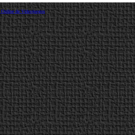
a Online de Videojuegos