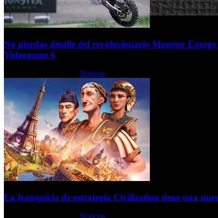
No pierdas detalle del revolucionario Monster Energy 
Videogame 6
Lunes, 20 Febrero 2023
Noticias
La franquicia de estrategia Civilization tiene una nue
Lunes, 20 Febrero 2023
Noticias