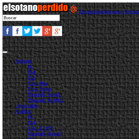
Elsotanoperdido.com - Revist
Noticias
PC
PS4
PS5
Xbox One
Xbox Series
Nintendo Switch
Nintendo Switch 2
Destacadas
Análisis
PC
PS4
XBOX ONE
Nintendo Switch