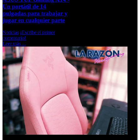
Un portátil de 14
pulgadas para trabajar y
jugar en cualquier parte
Noticias
¡Escribe el primer
comentario!
Leer más ...