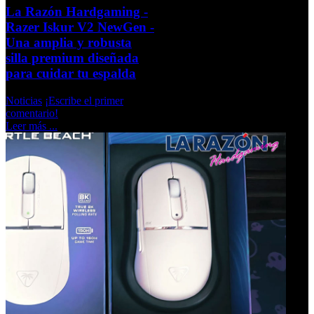
La Razón Hardgaming -
Razer Iskur V2 NewGen -
Una amplia y robusta
silla premium diseñada
para cuidar tu espalda
Noticias
¡Escribe el primer
comentario!
Leer más ...