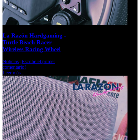
La Razón Hardgaming -
Turtle Beach Racer
Wireless Racing Wheel
Noticias
¡Escribe el primer
comentario!
Leer más ...