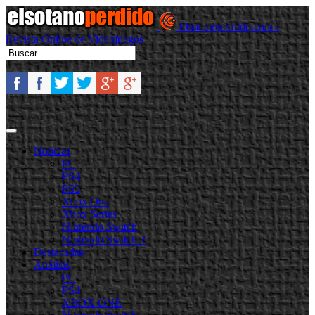
Elsotanoperdido.com -
Revista Online de Videojuegos
Noticias
PC
PS4
PS5
Xbox One
Xbox Series
Nintendo Switch
Nintendo Switch 2
Destacadas
Análisis
PC
PS4
XBOX ONE