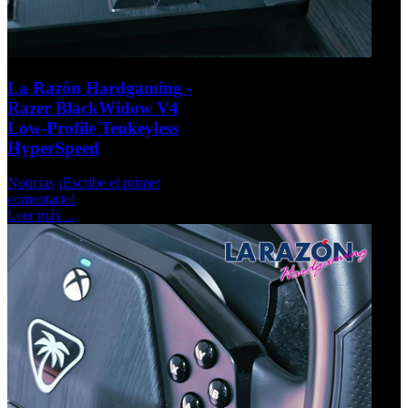
La Razón Hardgaming -
Razer BlackWidow V4
Low-Profile Tenkeyless
HyperSpeed
Noticias
¡Escribe el primer
comentario!
Leer más ...