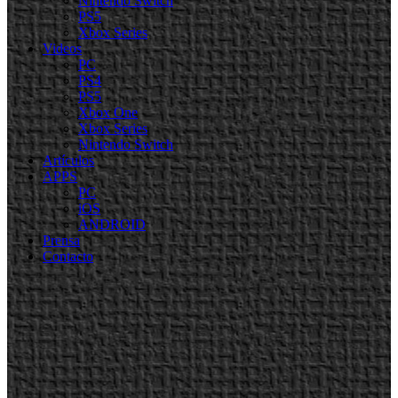
Nintendo Switch
PS5
Xbox Series
Videos
PC
PS4
PS5
Xbox One
Xbox Series
Nintendo Switch
Artículos
APPS
PC
iOS
ANDROID
Prensa
Contacto