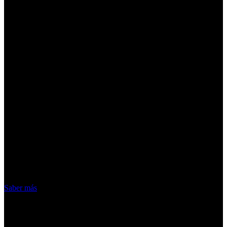
¡Atención! Las cookies nos permiten
ofrecer nuestros servicios. Al utilizar
nuestros servicios, aceptas el uso que
hacemos de las cookies
Acepto
Saber más