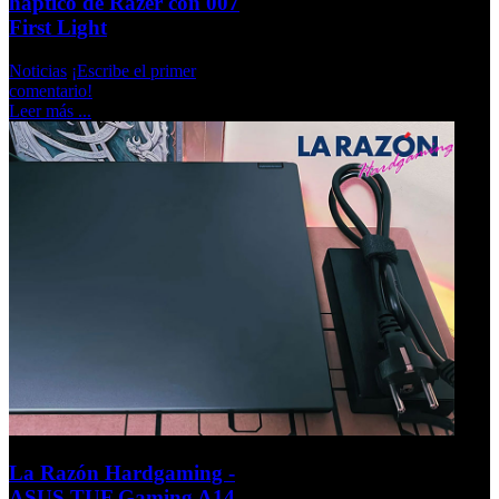
háptico de Razer con 007
First Light
Noticias
¡Escribe el primer
comentario!
Leer más ...
La Razón Hardgaming -
ASUS TUF Gaming A14 -