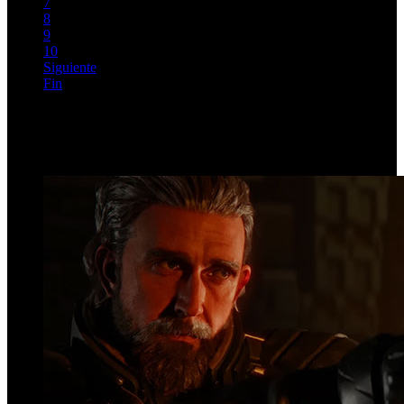
7
8
9
10
Siguiente
Fin
Página 1 de 142
Top Videos