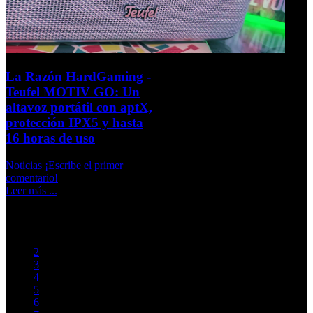
La Razón HardGaming -
Teufel MOTIV GO: Un
altavoz portátil con aptX,
protección IPX5 y hasta
16 horas de uso
Noticias
¡Escribe el primer
comentario!
Leer más ...
Iniciar
Previo
1
2
3
4
5
6