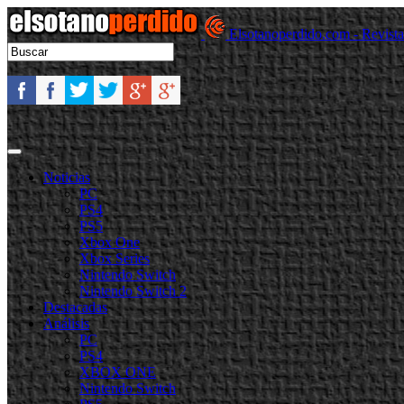
Elsotanoperdido.com - Revist
Noticias
PC
PS4
PS5
Xbox One
Xbox Series
Nintendo Switch
Nintendo Switch 2
Destacadas
Análisis
PC
PS4
XBOX ONE
Nintendo Switch