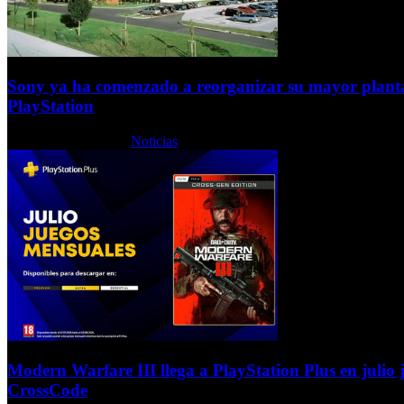
Sony ya ha comenzado a reorganizar su mayor planta
PlayStation
Lunes, 06 Julio 2026
Noticias
Modern Warfare III llega a PlayStation Plus en julio 
CrossCode