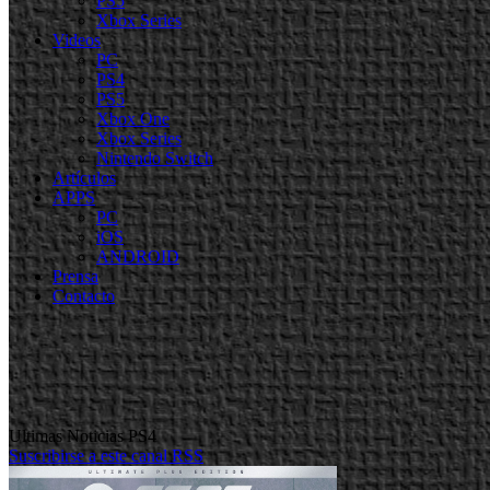
PS5
Xbox Series
Videos
PC
PS4
PS5
Xbox One
Xbox Series
Nintendo Switch
Artículos
APPS
PC
iOS
ANDROID
Prensa
Contacto
Ultimas Noticias PS4
Suscribirse a este canal RSS