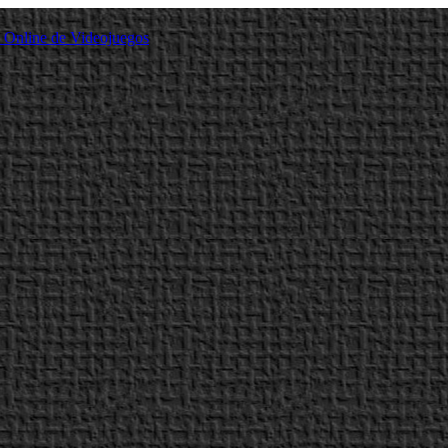
a Online de Videojuegos