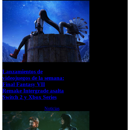
Lanzamientos de
videojuegos de la semana:
Final Fantasy VII
Remake Intergrade asalta
Switch 2 y Xbox Series
Lunes, 19 Enero 2026
Noticias