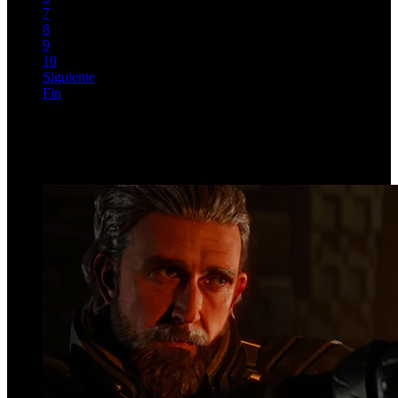
7
8
9
10
Siguiente
Fin
Página 1 de 606
Top Videos