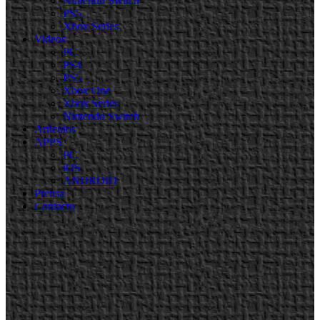
Nintendo Switch
PS5
Xbox Series
Videos
PC
PS4
PS5
Xbox One
Xbox Series
Nintendo Switch
Artículos
APPS
PC
iOS
ANDROID
Prensa
Contacto