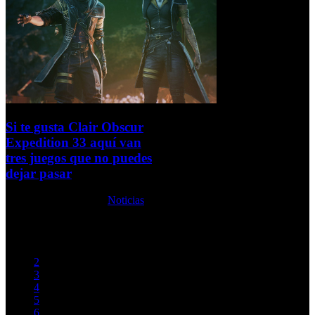
Si te gusta Clair Obscur
Expedition 33 aquí van
tres juegos que no puedes
dejar pasar
Lunes, 19 Enero 2026
Noticias
Iniciar
Previo
1
2
3
4
5
6