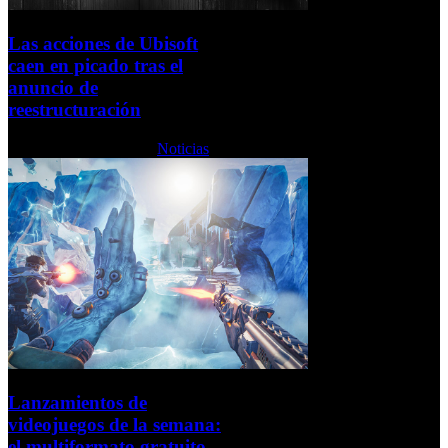
Las acciones de Ubisoft
caen en picado tras el
anuncio de
reestructuración
Martes, 27 Enero 2026
Noticias
Lanzamientos de
videojuegos de la semana:
el multiformato gratuito