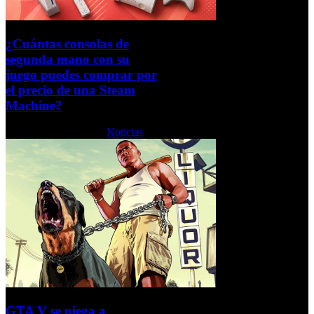
¿Cuántas consolas de
segunda mano con su
juego puedes comprar por
el precio de una Steam
Machine?
Jueves, 25 Junio 2026
Noticias
GTA V se niega a