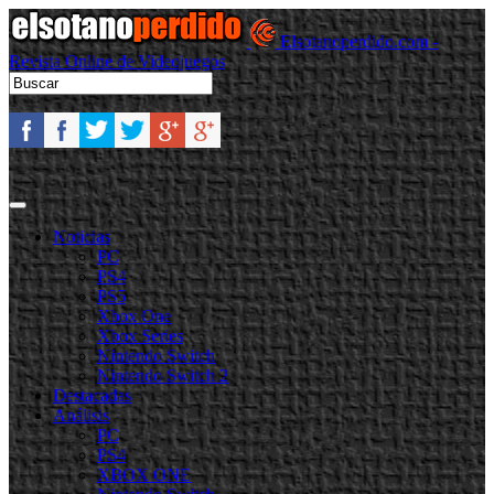
Elsotanoperdido.com -
Revista Online de Videojuegos
Noticias
PC
PS4
PS5
Xbox One
Xbox Series
Nintendo Switch
Nintendo Switch 2
Destacadas
Análisis
PC
PS4
XBOX ONE