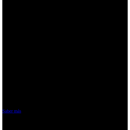
¡Atención! Las cookies nos permiten
ofrecer nuestros servicios. Al utilizar
nuestros servicios, aceptas el uso que
hacemos de las cookies
Acepto
Saber más