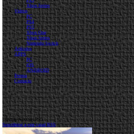
PS5
Xbox Series
Videos
PC
PS4
PS5
Xbox One
Xbox Series
Nintendo Switch
Artículos
APPS
PC
iOS
ANDROID
Prensa
Contacto
Ultimas Noticias PS5
Suscribirse a este canal RSS