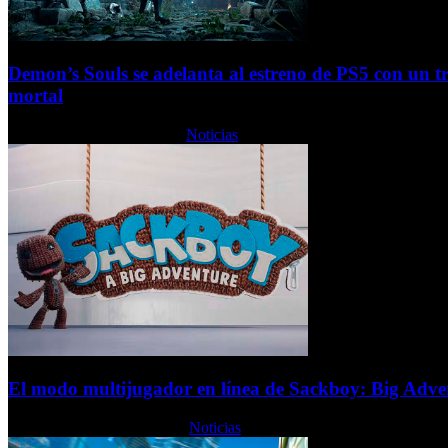
Demon’s Souls se adelanta al estreno de PS5 con un tr
mortal
Lunes, 16 Noviembre 2020
Noticias
El modo multijugador en línea de Sackboy: Big Adve
Jueves, 12 Noviembre 2020
Noticias