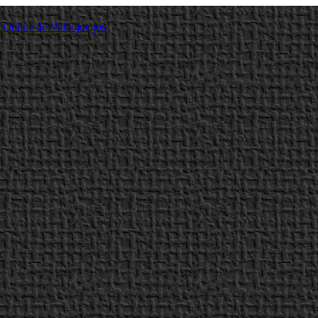
a Online de Videojuegos