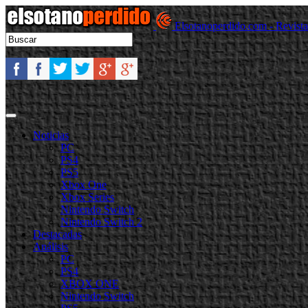
Elsotanoperdido.com - Revist
Noticias
PC
PS4
PS5
Xbox One
Xbox Series
Nintendo Switch
Nintendo Switch 2
Destacadas
Análisis
PC
PS4
XBOX ONE
Nintendo Switch