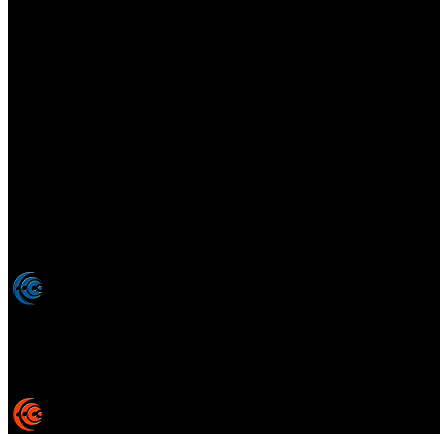
Elsotanoperdido.com es una revista de apoyo para medios
colaboradores de elsotanoperdido News And Videogames,
agencia editora y distribuidora de noticias relacionadas con la
industria del videojuego para medios generalistas. Prohibida la
reproducción total o parcial de estos contenidos sin el permiso
expreso de los autores. Todos los nombres comerciales, marcas,
imágenes, logos y signos distintivos que aparecen en este sitio web
están expresamente
autorizados, registrados y pertenecen son
propiedad de sus respectivos dueños