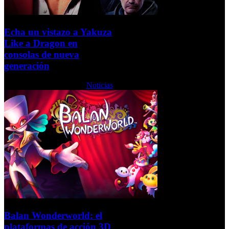
Echa un vistazo a Yakuza
Like a Dragon en
consolas de nueva
generación
Jueves, 22 Octubre 2020
Noticias
Balan Wonderworld: el
plataformas de acción 3D