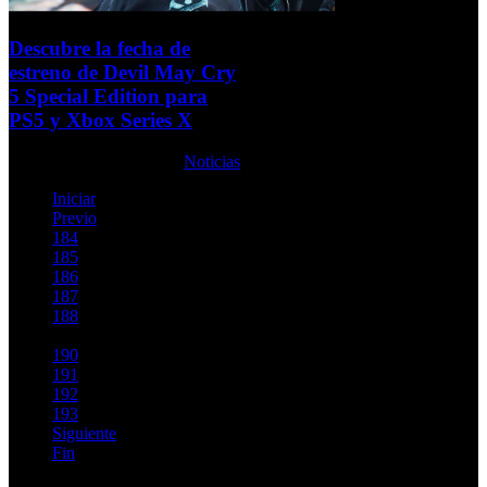
Descubre la fecha de
estreno de Devil May Cry
5 Special Edition para
PS5 y Xbox Series X
Jueves, 15 Octubre 2020
Noticias
Iniciar
Previo
184
185
186
187
188
189
190
191
192
193
Siguiente
Fin