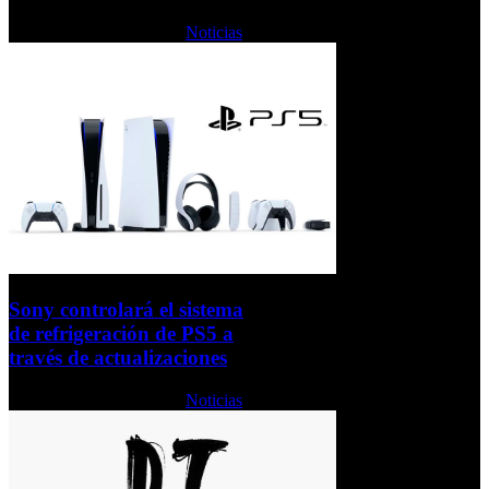
Martes, 20 Octubre 2020
Noticias
Sony controlará el sistema
de refrigeración de PS5 a
través de actualizaciones
Martes, 20 Octubre 2020
Noticias