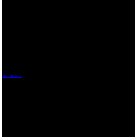
¡Atención! Las cookies nos permiten
ofrecer nuestros servicios. Al utilizar
nuestros servicios, aceptas el uso que
hacemos de las cookies
Acepto
Saber más