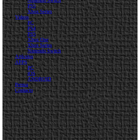
Nintendo Switch
PS5
Xbox Series
Videos
PC
PS4
PS5
Xbox One
Xbox Series
Nintendo Switch
Artículos
APPS
PC
iOS
ANDROID
Prensa
Contacto