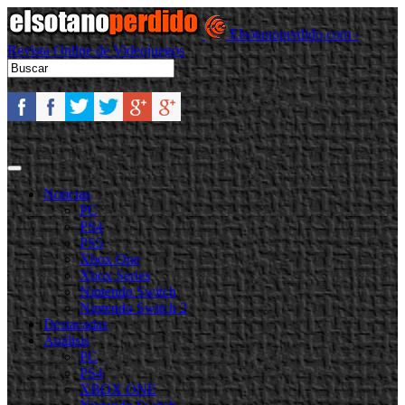
Elsotanoperdido.com -
Revista Online de Videojuegos
Noticias
PC
PS4
PS5
Xbox One
Xbox Series
Nintendo Switch
Nintendo Switch 2
Destacadas
Análisis
PC
PS4
XBOX ONE