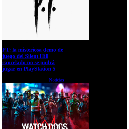
PT: la misteriosa demo de
juego del Silent Hill
cancelado no se podrá
jugar en PlayStation 5
Martes, 20 Octubre 2020
Noticias