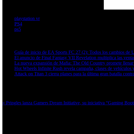
playstation vr
PS4
ps5
Artículos relacionados (por etiqueta)
Guía de inicio de EA Sports FC 27 (2): Todos los cambios de 
El anuncio de Final Fantasy VII Revelation multiplica las ven
La nueva expansión de Mafia: The Old Country promete llenar
Hot Wheels Infinite Rush revela campaña, clases de vehículos y
Attack on Titan 3 cierra planes para la última gran batalla contra
Más en esta categoría:
« Pringles lanza Gamers Dream Initiative, su iniciativa “Gaming Bo