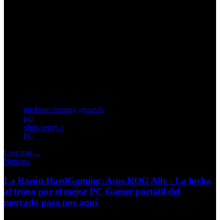
firmado por el equipo de IllFonic. Disponible en
PlayStation 5 y Xbox Series X|S hasta ahora, el juego solo
estaba accesible en PlayStation 4 y PC desde su debut en
2020. Esta irrupción en la actual generación de consolas
tiene como objeto permitir a más jugadores la posibilidad
de disfrutar de una versión mejorada y actualizada del
título, que combina acción, estrategia y una atmósfera
envolvente inspirada en la icónica película de los años 80.
predator: hunting grounds
ps5
xbox series x
PC
Leer más ...
Noticias
La Razón HardGaming: Asus ROG Ally - La lucha
al trono por el mejor PC Gamer portátil del
mercado pasa por aquí