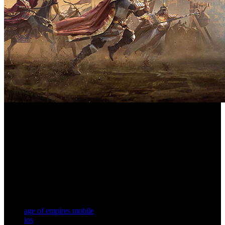
Age of Empires
El legendario juego de estrategia ‘
’ está
listo para conquistar los dispositivos móviles. Con su
esperado lanzamiento el 17 de octubre, los jugadores
podrán vivir una experiencia de estrategia en tiempo real
como nunca antes, adaptada a smartphones y tabletas.
¿Quieres jugar antes de su estreno? Aquí te contamos
cómo.
age of empires mobile
ios