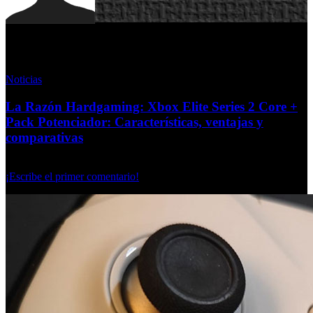
Redacción
Noticias
La Razón Hardgaming: Xbox Elite Series 2 Core +
Pack Potenciador: Características, ventajas y
comparativas
Lunes, 14 Octubre 2024
¡Escribe el primer comentario!