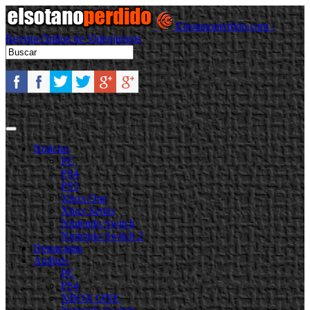
Elsotanoperdido.com -
Revista Online de Videojuegos
Noticias
PC
PS4
PS5
Xbox One
Xbox Series
Nintendo Switch
Nintendo Switch 2
Destacadas
Análisis
PC
PS4
XBOX ONE