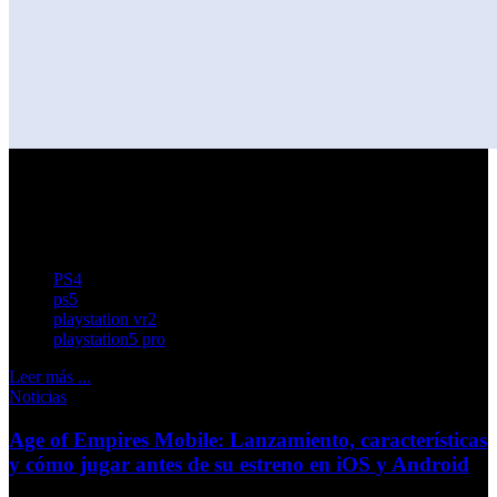
La emisión en vivo se ha extendido alrededor de treinta
minutos entre nuevas informaciones y novedades
relacionadas con una veintena de videojuegos.
PS4
ps5
playstation vr2
playstation5 pro
Leer más ...
Noticias
Age of Empires Mobile: Lanzamiento, características
y cómo jugar antes de su estreno en iOS y Android