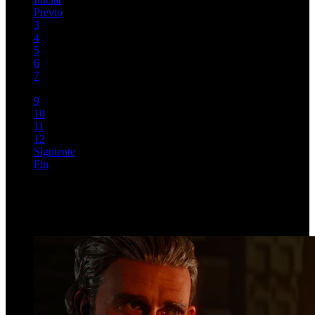
Previo
3
4
5
6
7
8
9
10
11
12
Siguiente
Fin
Página 8 de 1282
Top Videos