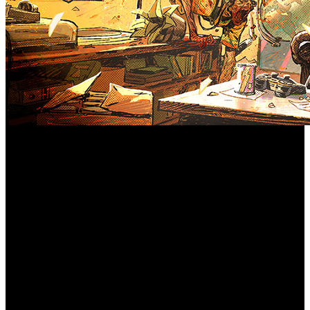
Desarrollado por Dambuster Studios y publicado por
PLAION, bajo el sello Deep Silver, este RPG de acción
visceral, en el que luchas contra zombis en una
interpretación infernal de Los Ángeles, se ha convertido en
prácticamente un producto obligado para cualquier amante
de la hemoglobina. El título de acción con elementos de
rol se mueve con destreza entre el terror, humor negro y
masacres de zombis en primera persona, tomando como
telón de fondo un escenario único: una reinvención
infernal, pero elegante de Los Ángeles.