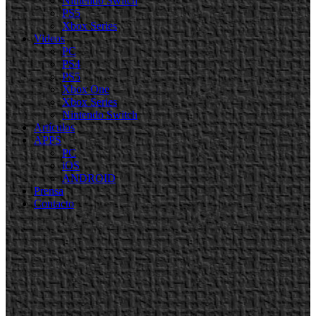
Nintendo Switch
PS5
Xbox Series
Videos
PC
PS4
PS5
Xbox One
Xbox Series
Nintendo Switch
Artículos
APPS
PC
iOS
ANDROID
Prensa
Contacto