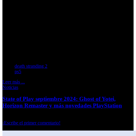
las memorables sesiones de fotos de ’Metal Gear Solid 4:
Guns of the Patriots’, donde Kojima ya jugaba con la idea
de capturar momentos únicos. Sin embargo, en su
siguiente proyecto promete un enfoque completamente
diferente, con un modo que permitirá recoger imágenes de
las actrices Lea Seydoux, Shioli Kutsuna y Elle Fanning,
en escenas de captura de movimiento extremadamente
realistas.
death stranding 2
ps5
Leer más ...
Noticias
State of Play septiembre 2024: Ghost of Yotei,
Horizon Remaster y más novedades PlayStation
Miércoles, 25 Septiembre 2024
¡Escribe el primer comentario!