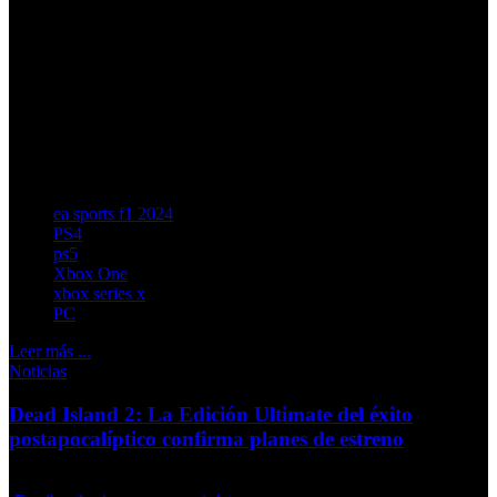
‘EA Sports F1 24’, cuya llegada está prevista para el 18 de
septiembre. Esta actualización añade varias características
inéditas al videojuego oficial del Campeonato Mundial de
Fórmula 1 de la FIA, incluida la incorporación de la
temporada de Fórmula 2 y el regreso del popular modo
“Eliminación”, aunque por desgracia la vertiente viene
limitada en el tiempo.
ea sports f1 2024
PS4
ps5
Xbox One
xbox series x
PC
Leer más ...
Noticias
Dead Island 2: La Edición Ultimate del éxito
postapocalíptico confirma planes de estreno
Jueves, 12 Septiembre 2024