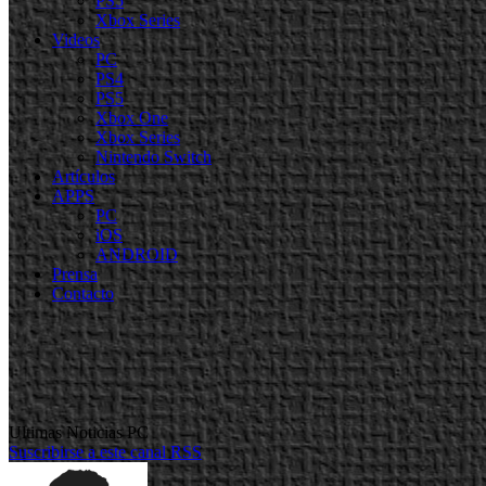
PS5
Xbox Series
Videos
PC
PS4
PS5
Xbox One
Xbox Series
Nintendo Switch
Artículos
APPS
PC
iOS
ANDROID
Prensa
Contacto
Ultimas Noticias PC
Suscribirse a este canal RSS