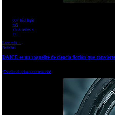
IO Interactive explica el proceso de reinvención de persona
007 first light
ps5
xbox series x
PC
Leer más ...
Noticias
DAICE es un roguelite de ciencia ficción que conviert
Miércoles, 04 Marzo 2026
¡Escribe el primer comentario!