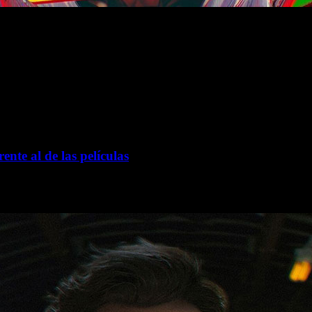
en armas y enemigos y varias mejoras técnicas, además de cin
ente al de las películas