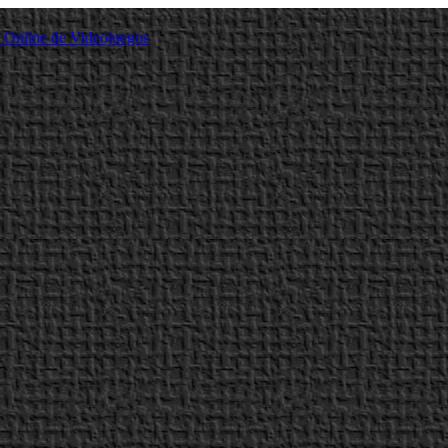
a Online de Videojuegos