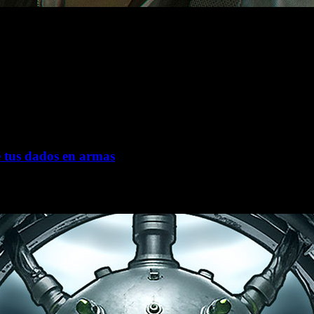
jes clásicos y creación de una versión más joven y comunicati
e tus dados en armas