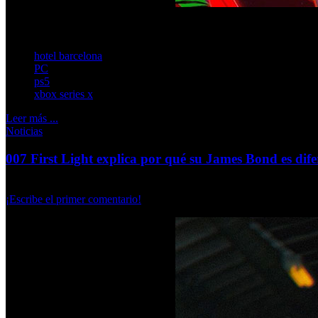
La actualización gratuita introduce cambios en el combate, 
hotel barcelona
PC
ps5
xbox series x
Leer más ...
Noticias
007 First Light explica por qué su James Bond es difer
Jueves, 05 Marzo 2026
¡Escribe el primer comentario!