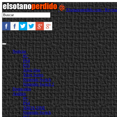
Elsotanoperdido.com - Revist
Noticias
PC
PS4
PS5
Xbox One
Xbox Series
Nintendo Switch
Nintendo Switch 2
Destacadas
Análisis
PC
PS4
XBOX ONE
Nintendo Switch