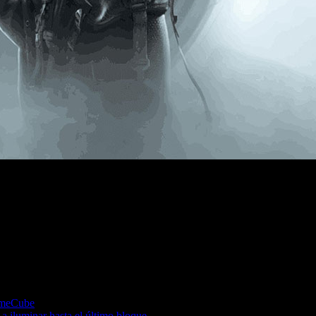
endo su navegación libre y su combate cuerpo a cuerpo.
GameCube
a iluminar hasta el último bloque