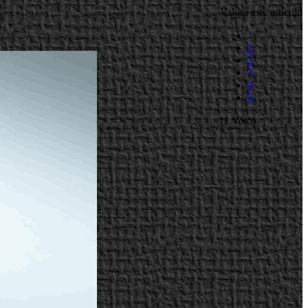
Valora este artículo
1
2
3
4
5
(1 Voto)