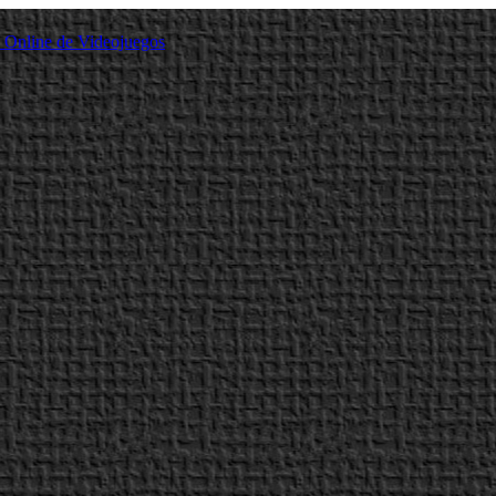
a Online de Videojuegos