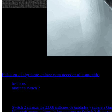
El juego de Nacon llegará a la consola de Nintendo manteni
Pulsa en el siguiente enlace para acceder al contenido
hell is us
nintendo switch 2
Artículos relacionados (por etiqueta)
Switch 2 alcanza los 23,68 millones de unidades y supera a 
Minecraft anuncia planes de lanzamiento en Switch 2 dispuesto 