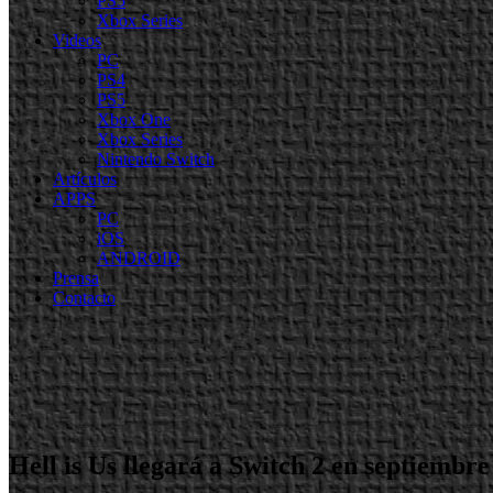
PS5
Xbox Series
Videos
PC
PS4
PS5
Xbox One
Xbox Series
Nintendo Switch
Artículos
APPS
PC
iOS
ANDROID
Prensa
Contacto
Hell is Us llegará a Switch 2 en septiembr