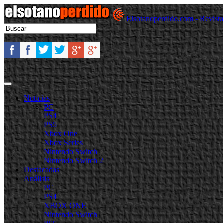
Elsotanoperdido.com - Revist
Noticias
PC
PS4
PS5
Xbox One
Xbox Series
Nintendo Switch
Nintendo Switch 2
Destacadas
Análisis
PC
PS4
XBOX ONE
Nintendo Switch