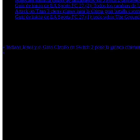
Guía de inicio de EA Sports FC 27 (2): Todos los cambios de 
Attack on Titan 3 cierra planes para la última gran batalla contra
Guía de inicio de EA Sports FC 27 (1): todo sobre The Grounds
Más en esta categoría:
« Indiana Jones y el Gran Círculo en Switch 2 pone la guinda cinema
»