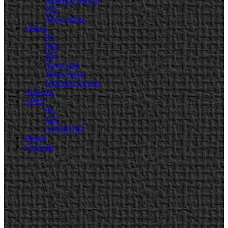
Nintendo Switch
PS5
Xbox Series
Videos
PC
PS4
PS5
Xbox One
Xbox Series
Nintendo Switch
Artículos
APPS
PC
iOS
ANDROID
Prensa
Contacto