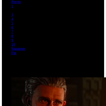
Previo
1
2
3
4
5
6
7
8
9
10
Siguiente
Fin
Página 2 de 1282
Top Videos