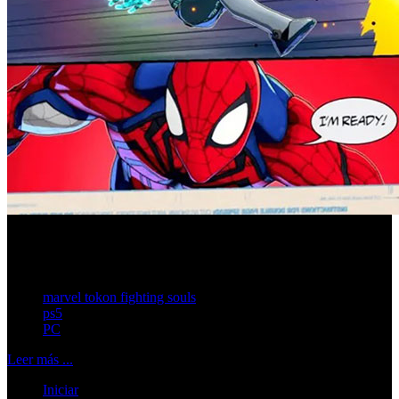
El desarrollo de la trama no estará formado por combates
continuos, sino por viñetas animadas y luchas puntuales.
marvel tokon fighting souls
ps5
PC
Leer más ...
Iniciar