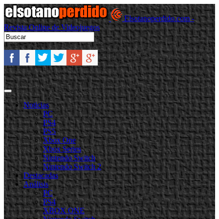
Elsotanoperdido.com -
Revista Online de Videojuegos
Noticias
PC
PS4
PS5
Xbox One
Xbox Series
Nintendo Switch
Nintendo Switch 2
Destacadas
Análisis
PC
PS4
XBOX ONE