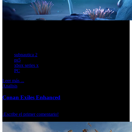
El estudio sostiene que la ausencia de armas forma parte de
la identidad del juego y su forma de plantear la
supervivencia submarina.
subnautica 2
ps5
xbox series x
PC
Leer más ...
Analisis
Conan Exiles Enhanced
Miércoles, 20 Mayo 2026
¡Escribe el primer comentario!