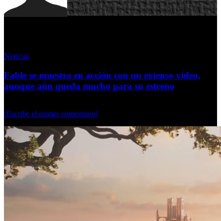
Redacción
Noticias
Fable se muestra en acción con un extenso vídeo,
aunque aún queda mucho para su estreno
Viernes, 12 Junio 2026
¡Escribe el primer comentario!