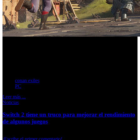
El juego demuestra que todavía queda mucha vida en Las
Tierras del Exilio. La actualización gratuita ya está
disponible en Steam y renueva el formato de Funcom a
través del motor Unreal Engine 5.
conan exiles
PC
Leer más ...
Noticias
Switch 2 tiene un truco para mejorar el rendimiento
de algunos juegos
Martes, 19 Mayo 2026
¡Escribe el primer comentario!