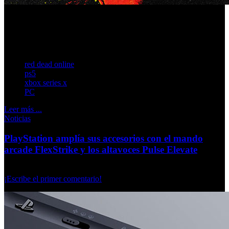
Rockstar activa bonificaciones para Cazarrecompensas,
Comerciantes, Coleccionistas, Naturalistas y Licoristas,
además de mapas semanales.
red dead online
ps5
xbox series x
PC
Leer más ...
Noticias
PlayStation amplía sus accesorios con el mando
arcade FlexStrike y los altavoces Pulse Elevate
Martes, 02 Junio 2026
¡Escribe el primer comentario!