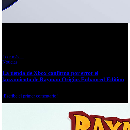
Sony confirma el precio de su arcade stick inalámbrico,
mientras su nueva línea de altavoces queda a la espera de
nuevos detalles.
Leer más ...
Noticias
La tienda de Xbox confirma por error el
lanzamiento de Rayman Origins Enhanced Edition
Martes, 02 Junio 2026
¡Escribe el primer comentario!