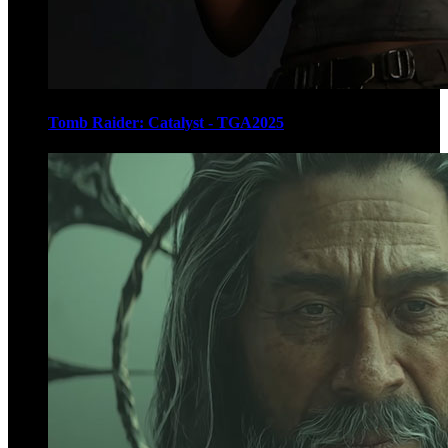
Tomb Raider: Catalyst - TGA2025