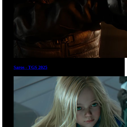
Saros - TGS 2025