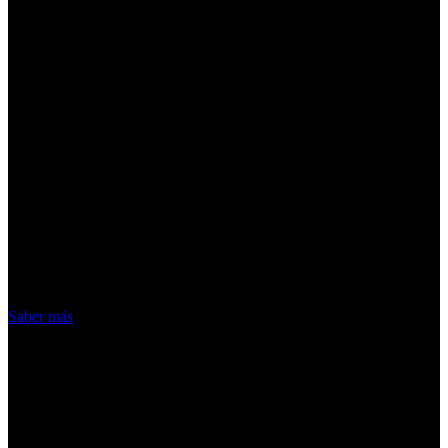
¡Atención! Las cookies nos permiten
ofrecer nuestros servicios. Al utilizar
nuestros servicios, aceptas el uso que
hacemos de las cookies
Acepto
Saber más