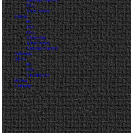
Nintendo Switch
PS5
Xbox Series
Videos
PC
PS4
PS5
Xbox One
Xbox Series
Nintendo Switch
Artículos
APPS
PC
iOS
ANDROID
Prensa
Contacto