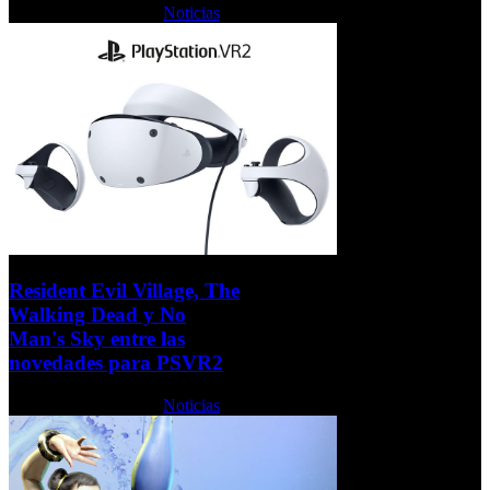
Lunes, 06 Junio 2022
Noticias
Resident Evil Village, The
Walking Dead y No
Man's Sky entre las
novedades para PSVR2
Lunes, 06 Junio 2022
Noticias