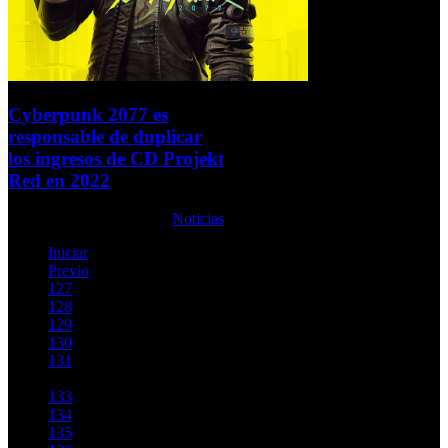
Cyberpunk 2077 es
responsable de duplicar
los ingresos de CD Projekt
Red en 2022
Miércoles, 01 Junio 2022
Noticias
Iniciar
Previo
127
128
129
130
131
132
133
134
135