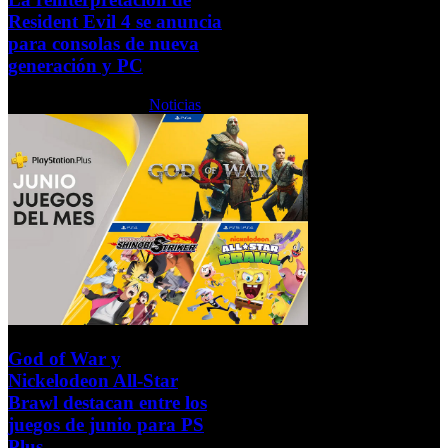
Resident Evil 4 se anuncia
para consolas de nueva
generación y PC
Lunes, 06 Junio 2022
Noticias
God of War y
Nickelodeon All-Star
Brawl destacan entre los
juegos de junio para PS
Plus