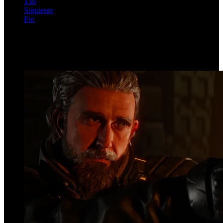
136
Siguiente
Fin
Página 132 de 203
Top Videos