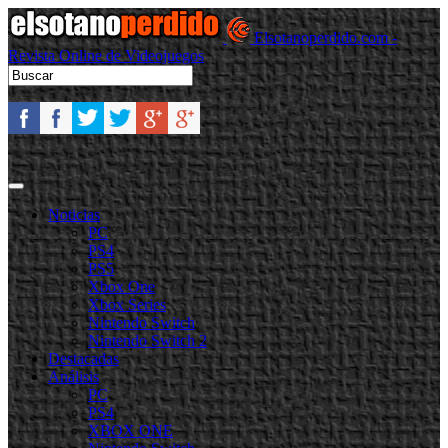
Elsotanoperdido.com -
Revista Online de Videojuegos
Noticias
PC
PS4
PS5
Xbox One
Xbox Series
Nintendo Switch
Nintendo Switch 2
Destacadas
Análisis
PC
PS4
XBOX ONE