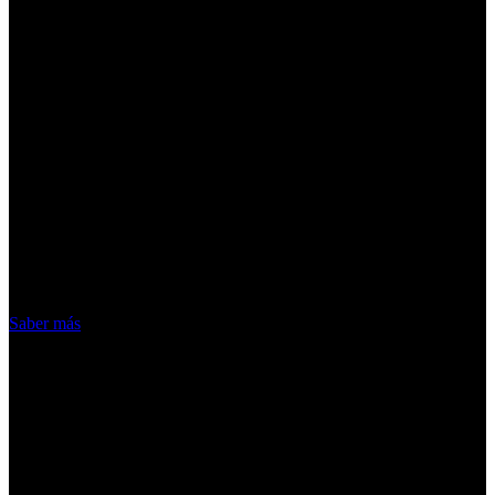
¡Atención! Las cookies nos permiten
ofrecer nuestros servicios. Al utilizar
nuestros servicios, aceptas el uso que
hacemos de las cookies
Acepto
Saber más