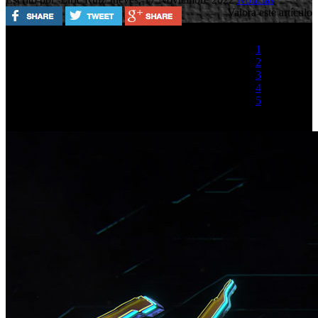
Valora este artículo
1
2
3
4
5
(2 votos)