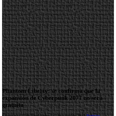
Phantom Liberty: se confirma que la
expansión de Cyberpunk 2077 no será
gratuita
Escrito por Elric Ruiz
Jueves, 17 Noviembre 2022
Noticias