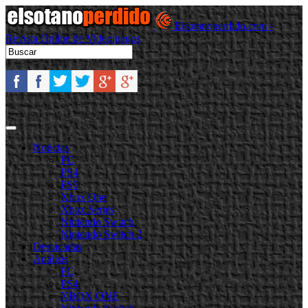
Elsotanoperdido.com -
Revista Online de Videojuegos
Noticias
PC
PS4
PS5
Xbox One
Xbox Series
Nintendo Switch
Nintendo Switch 2
Destacadas
Análisis
PC
PS4
XBOX ONE