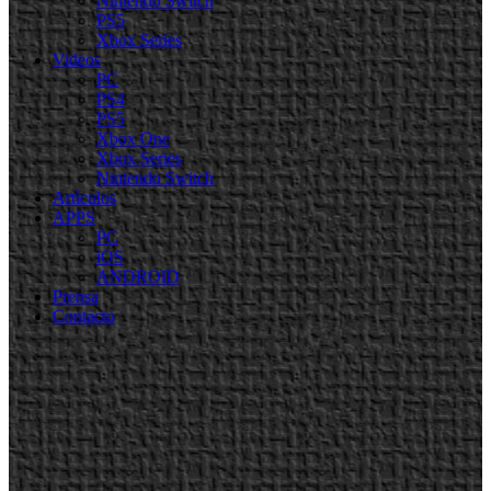
Nintendo Switch
PS5
Xbox Series
Videos
PC
PS4
PS5
Xbox One
Xbox Series
Nintendo Switch
Artículos
APPS
PC
iOS
ANDROID
Prensa
Contacto