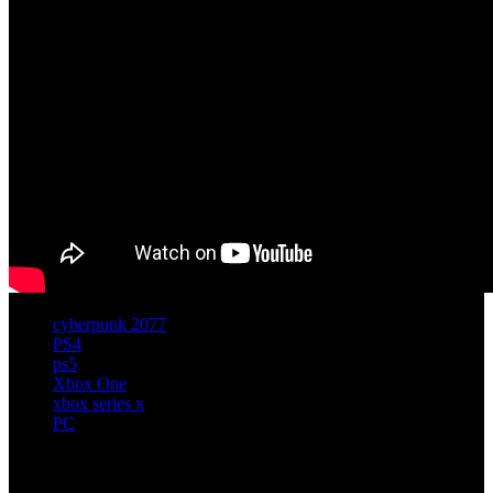
cyberpunk 2077
PS4
ps5
Xbox One
xbox series x
PC
Artículos relacionados (por etiqueta)