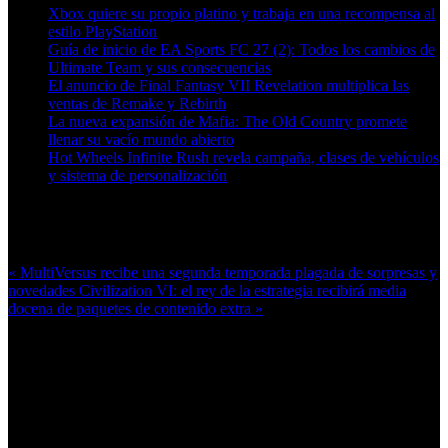
Xbox quiere su propio platino y trabaja en una recompensa al
estilo PlayStation
Guía de inicio de EA Sports FC 27 (2): Todos los cambios de
Ultimate Team y sus consecuencias
El anuncio de Final Fantasy VII Revelation multiplica las
ventas de Remake y Rebirth
La nueva expansión de Mafia: The Old Country promete
llenar su vacío mundo abierto
Hot Wheels Infinite Rush revela campaña, clases de vehículos
y sistema de personalización
Más en esta categoría:
« MultiVersus recibe una segunda temporada plagada de sorpresas y
novedades
Civilization VI: el rey de la estrategia recibirá media
docena de paquetes de contenido extra »