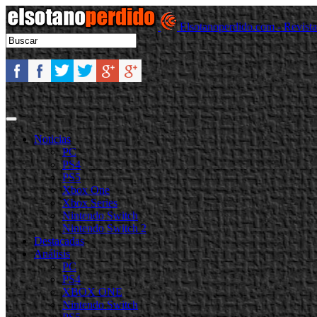
Elsotanoperdido.com - Revist
Noticias
PC
PS4
PS5
Xbox One
Xbox Series
Nintendo Switch
Nintendo Switch 2
Destacadas
Análisis
PC
PS4
XBOX ONE
Nintendo Switch