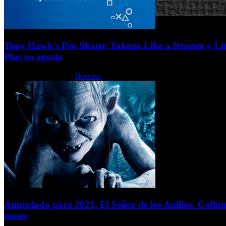
Tony Hawk's Pro Skater, Yakuza Like a Dragon y Lit
Plus en agosto
Jueves, 28 Julio 2022
Noticias
Anunciado para 2021, El Señor de los Anillos: Gollum
meses