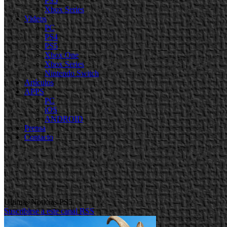
PS5
Xbox Series
Videos
PC
PS4
PS5
Xbox One
Xbox Series
Nintendo Switch
Artículos
APPS
PC
iOS
ANDROID
Prensa
Contacto
Ultimas Noticias PS5
Suscribirse a este canal RSS