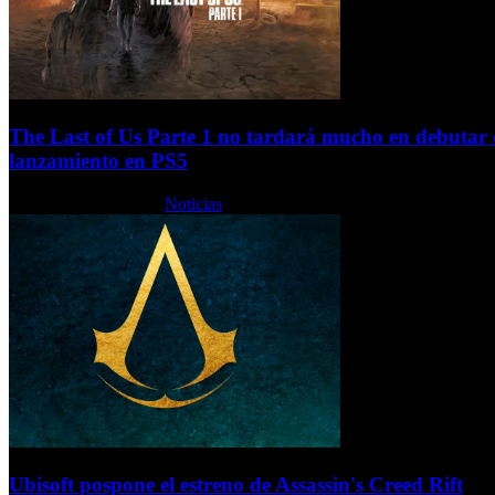
The Last of Us Parte 1 no tardará mucho en debutar 
lanzamiento en PS5
Martes, 26 Julio 2022
Noticias
Ubisoft pospone el estreno de Assassin's Creed Rift