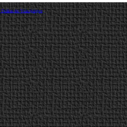
a Online de Videojuegos