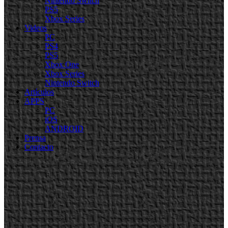
Nintendo Switch
PS5
Xbox Series
Videos
PC
PS4
PS5
Xbox One
Xbox Series
Nintendo Switch
Artículos
APPS
PC
iOS
ANDROID
Prensa
Contacto