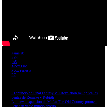
gamelab
PS4
ps5
Xbox One
xbox series x
PC
Artículos relacionados (por etiqueta)
El anuncio de Final Fantasy VII Revelation multiplica las
ventas de Remake y Rebirth
La nueva expansión de Mafia: The Old Country promete
llenar su vacío mundo abierto