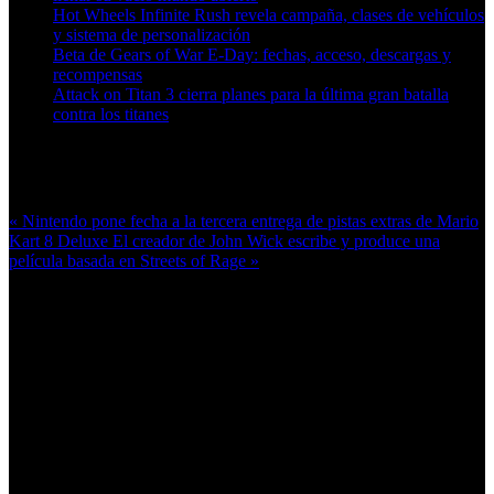
Hot Wheels Infinite Rush revela campaña, clases de vehículos
y sistema de personalización
Beta de Gears of War E-Day: fechas, acceso, descargas y
recompensas
Attack on Titan 3 cierra planes para la última gran batalla
contra los titanes
Más en esta categoría:
« Nintendo pone fecha a la tercera entrega de pistas extras de Mario
Kart 8 Deluxe
El creador de John Wick escribe y produce una
película basada en Streets of Rage »