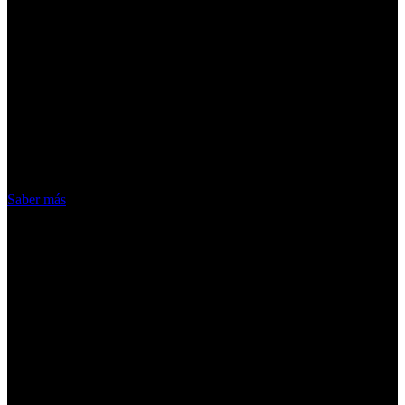
¡Atención! Las cookies nos permiten
ofrecer nuestros servicios. Al utilizar
nuestros servicios, aceptas el uso que
hacemos de las cookies
Acepto
Saber más