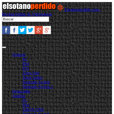
Elsotanoperdido.com -
Revista Online de Videojuegos
Noticias
PC
PS4
PS5
Xbox One
Xbox Series
Nintendo Switch
Nintendo Switch 2
Destacadas
Análisis
PC
PS4
XBOX ONE