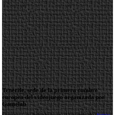
Tenerife, sede de la primera cumbre
europea del videojuego organizada por
Gamelab
Escrito por Laura Roldán
Miércoles, 23 Noviembre 2022
Noticias