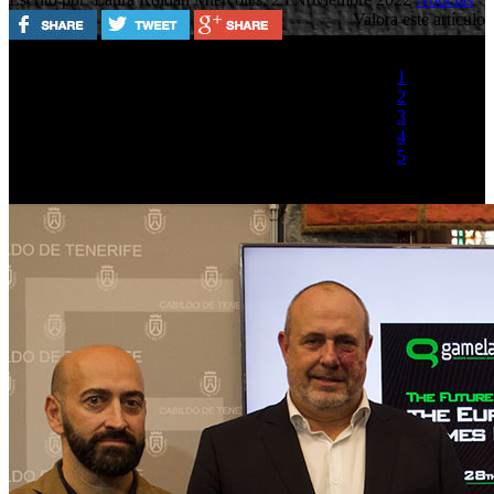
Valora este artículo
1
2
3
4
5
(1 Voto)