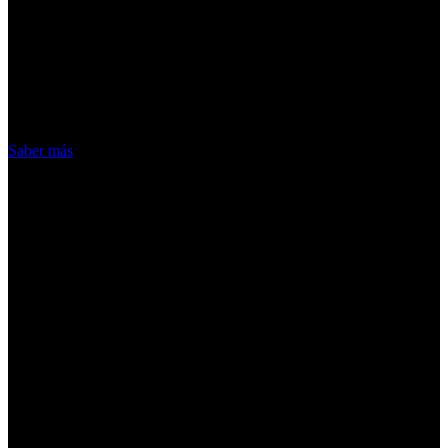
¡Atención! Las cookies nos permiten
ofrecer nuestros servicios. Al utilizar
nuestros servicios, aceptas el uso que
hacemos de las cookies
Acepto
Saber más