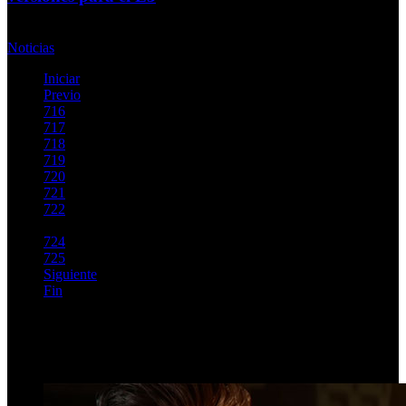
Miércoles, 27 Febrero 2013
Noticias
Iniciar
Previo
716
717
718
719
720
721
722
723
724
725
Siguiente
Fin
Página 723 de 725
Top Videos