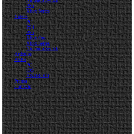
Nintendo Switch
PS5
Xbox Series
Videos
PC
PS4
PS5
Xbox One
Xbox Series
Nintendo Switch
Artículos
APPS
PC
iOS
ANDROID
Prensa
Contacto