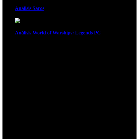
Análisis Saros
Análisis World of Warships: Legends PC
1