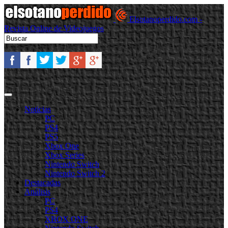
Elsotanoperdido.com -
Revista Online de Videojuegos
Noticias
PC
PS4
PS5
Xbox One
Xbox Series
Nintendo Switch
Nintendo Switch 2
Destacadas
Análisis
PC
PS4
XBOX ONE