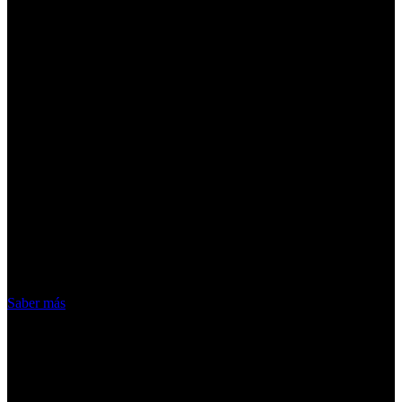
¡Atención! Las cookies nos permiten
ofrecer nuestros servicios. Al utilizar
nuestros servicios, aceptas el uso que
hacemos de las cookies
Acepto
Saber más