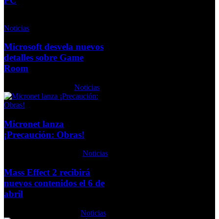
PC
Lunes, 07 Diciembre 2009
Noticias
Microsoft desvela nuevos
detalles sobre Game
Room
Lunes, 11 Enero 2010
Noticias
Micronet lanza
¡Precaución: Obras!
Jueves, 22 Octubre 2009
Noticias
Mass Effect 2 recibirá
nuevos contenidos el 6 de
abril
Viernes, 12 Marzo 2010
Noticias