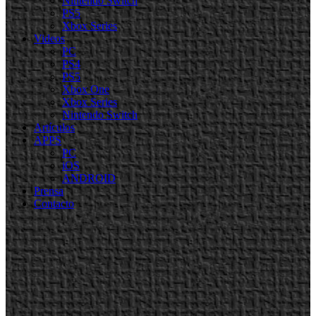
Nintendo Switch
PS5
Xbox Series
Videos
PC
PS4
PS5
Xbox One
Xbox Series
Nintendo Switch
Artículos
APPS
PC
iOS
ANDROID
Prensa
Contacto