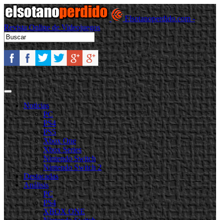
Elsotanoperdido.com -
Revista Online de Videojuegos
Noticias
PC
PS4
PS5
Xbox One
Xbox Series
Nintendo Switch
Nintendo Switch 2
Destacadas
Análisis
PC
PS4
XBOX ONE