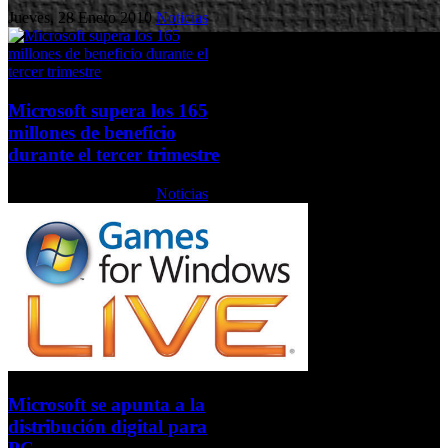
Jueves, 28 Enero 2010
Noticias
Microsoft supera los 165
millones de beneficio
durante el tercer trimestre
Viernes, 23 Abril 2010
Noticias
Microsoft se apunta a la
distribución digital para