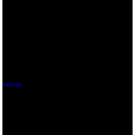
¡Atención! Las cookies nos permiten
ofrecer nuestros servicios. Al utilizar
nuestros servicios, aceptas el uso que
hacemos de las cookies
Acepto
Saber más