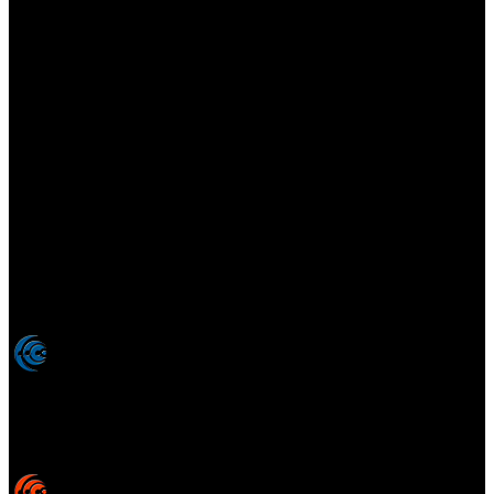
Elsotanoperdido.com es una revista de apoyo para medios
colaboradores de elsotanoperdido News And Videogames,
agencia editora y distribuidora de noticias relacionadas con la
industria del videojuego para medios generalistas. Prohibida la
reproducción total o parcial de estos contenidos sin el permiso
expreso de los autores. Todos los nombres comerciales, marcas,
imágenes, logos y signos distintivos que aparecen en este sitio web
están expresamente
autorizados, registrados y pertenecen son