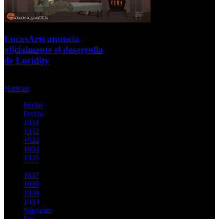
LucasArts anuncia
oficialmente el desarrollo
de Lucidity
Viernes, 11 Septiembre 2009
Noticias
Iniciar
Previo
1031
1032
1033
1034
1035
1036
1037
1038
1039
1040
Siguiente