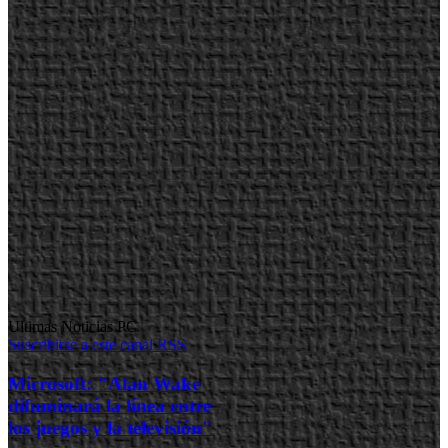
Ultimas Noticias PC
Suscribirse a este canal RSS
Microsoft: "Alan Wake
difuminará la línea entre
los juegos y la televisión"