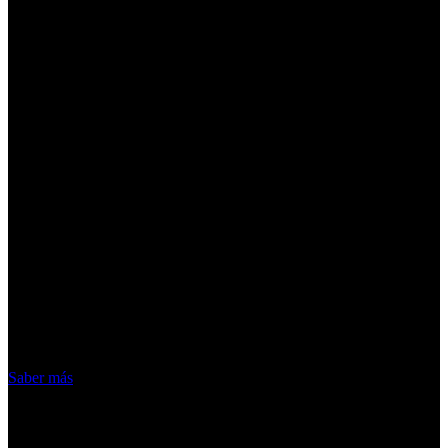
¡Atención! Las cookies nos permiten
ofrecer nuestros servicios. Al utilizar
nuestros servicios, aceptas el uso que
hacemos de las cookies
Acepto
Saber más