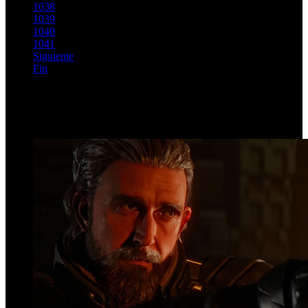
1038
1039
1040
1041
Siguiente
Fin
Página 1037 de 1146
Top Videos