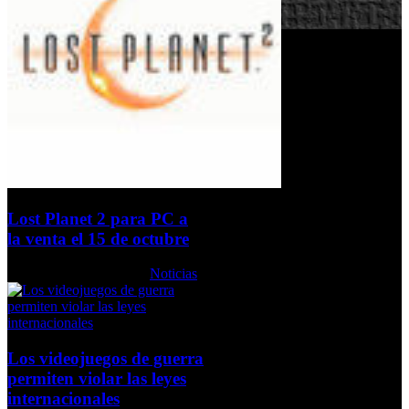
Lost Planet 2 para PC a
la venta el 15 de octubre
Martes, 17 Agosto 2010
Noticias
Los videojuegos de guerra
permiten violar las leyes
internacionales