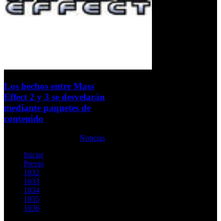
Los hechos entre Mass
Effect 2 y 3 se desvelarán
mediante paquetes de
contenido
Viernes, 21 Mayo 2010
Noticias
Iniciar
Previo
1032
1033
1034
1035
1036
1037