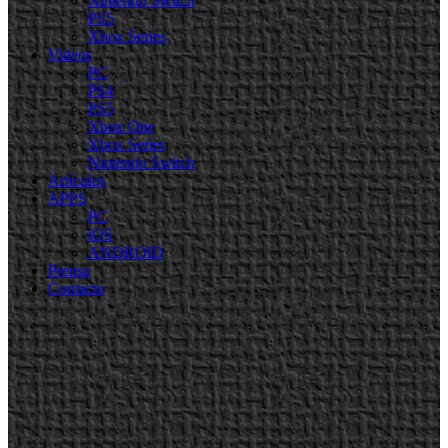
Nintendo Switch
PS5
Xbox Series
Videos
PC
PS4
PS5
Xbox One
Xbox Series
Nintendo Switch
Artículos
APPS
PC
iOS
ANDROID
Prensa
Contacto