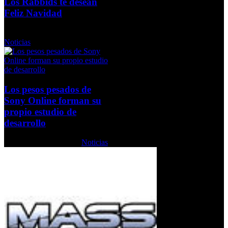
Los Rabbids te desean
Feliz Navidad
Jueves, 24 Diciembre 2009
Noticias
Los pesos pesados de
Sony Online forman su
propio estudio de
desarrollo
Lunes, 03 Agosto 2009
Noticias