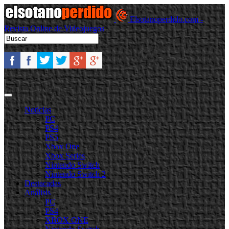
Elsotanoperdido.com -
Revista Online de Videojuegos
Noticias
PC
PS4
PS5
Xbox One
Xbox Series
Nintendo Switch
Nintendo Switch 2
Destacadas
Análisis
PC
PS4
XBOX ONE