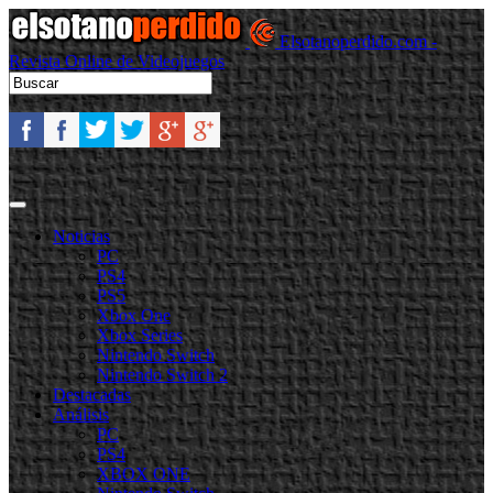
Elsotanoperdido.com -
Revista Online de Videojuegos
Noticias
PC
PS4
PS5
Xbox One
Xbox Series
Nintendo Switch
Nintendo Switch 2
Destacadas
Análisis
PC
PS4
XBOX ONE