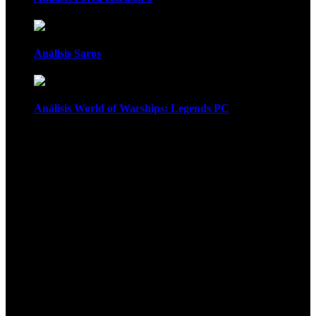
Análisis Saros
Análisis World of Warships: Legends PC
1