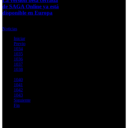
La versión beta cerrada
de SAGA Online ya está
disponible en Europa
Miércoles, 17 Marzo 2010
Noticias
Iniciar
Previo
1034
1035
1036
1037
1038
1039
1040
1041
1042
1043
Siguiente
Fin
Página 1039 de 1146
Top Videos