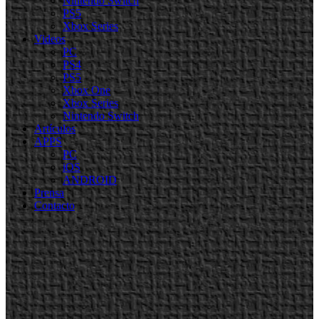
Nintendo Switch
PS5
Xbox Series
Videos
PC
PS4
PS5
Xbox One
Xbox Series
Nintendo Switch
Artículos
APPS
PC
iOS
ANDROID
Prensa
Contacto