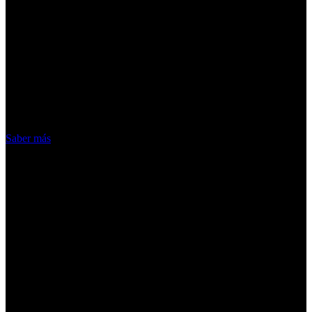
¡Atención! Las cookies nos permiten
ofrecer nuestros servicios. Al utilizar
nuestros servicios, aceptas el uso que
hacemos de las cookies
Acepto
Saber más