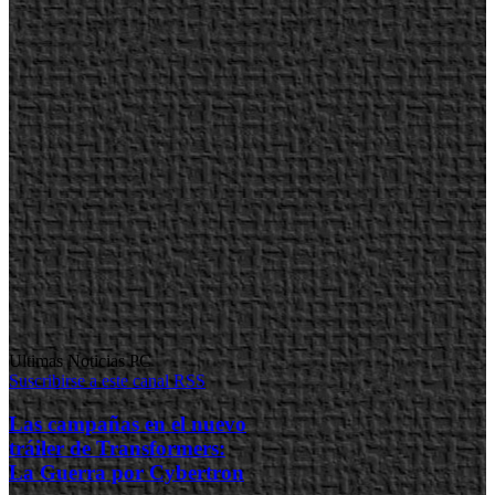
Ultimas Noticias PC
Suscribirse a este canal RSS
Las campañas en el nuevo
tráiler de Transformers:
La Guerra por Cybertron