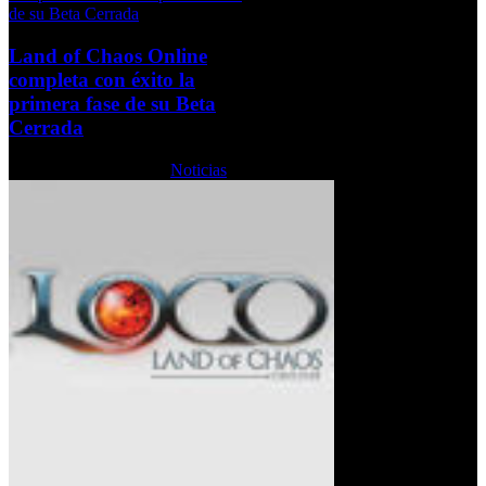
Land of Chaos Online
completa con éxito la
primera fase de su Beta
Cerrada
Sábado, 12 Junio 2010
Noticias