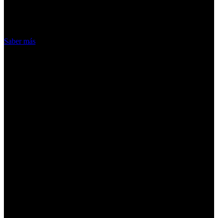
hacemos de las cookies
Acepto
Saber más