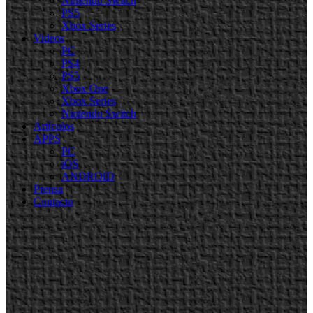
Nintendo Switch
PS5
Xbox Series
Videos
PC
PS4
PS5
Xbox One
Xbox Series
Nintendo Switch
Artículos
APPS
PC
iOS
ANDROID
Prensa
Contacto