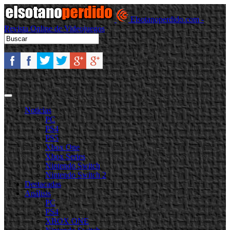
Elsotanoperdido.com -
Revista Online de Videojuegos
Noticias
PC
PS4
PS5
Xbox One
Xbox Series
Nintendo Switch
Nintendo Switch 2
Destacadas
Análisis
PC
PS4
XBOX ONE