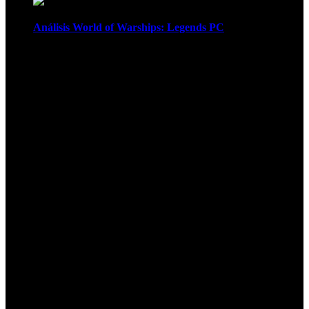
Análisis World of Warships: Legends PC
1
¡Atención! Las cookies nos permiten
ofrecer nuestros servicios. Al utilizar
nuestros servicios, aceptas el uso que