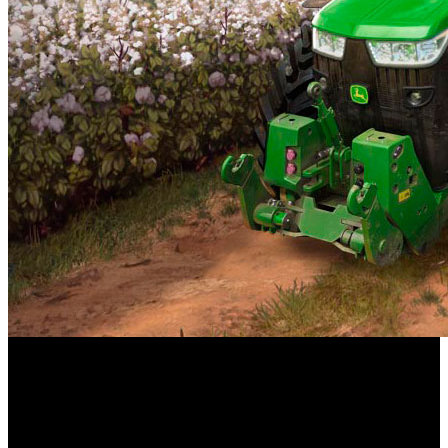
Farming Simulator 19
‘
’ continúa expandiendo la
experiencia en PC y consolas con un nuevo complemento
oficial gratuito del estudio Creative Mesh. El paquete
Straw Harvest
, incluye una nueva maquinaria de la mano