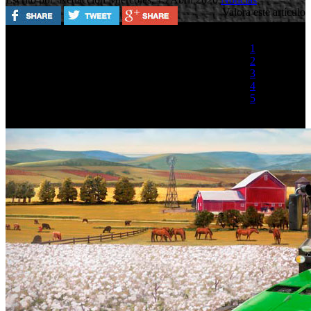
Valora este artículo
1
2
3
4
5
(2 votos)