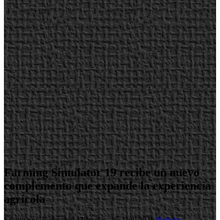
Farming Simulator 19 recibe un nuevo
complemento que expande la experiencia
agrícola
Escrito por Redacción
Miércoles, 15 Abril 2020
Noticias