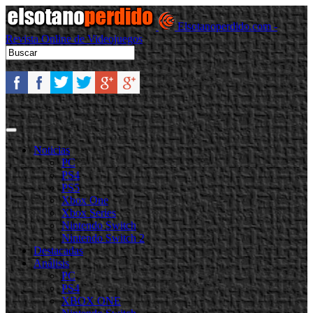
Elsotanoperdido.com -
Revista Online de Videojuegos
Noticias
PC
PS4
PS5
Xbox One
Xbox Series
Nintendo Switch
Nintendo Switch 2
Destacadas
Análisis
PC
PS4
XBOX ONE