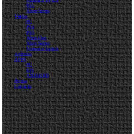
Nintendo Switch
PS5
Xbox Series
Videos
PC
PS4
PS5
Xbox One
Xbox Series
Nintendo Switch
Artículos
APPS
PC
iOS
ANDROID
Prensa
Contacto