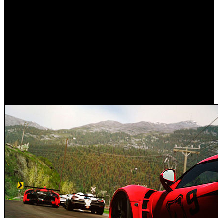
Yamaha, Ducati, Kawasaki, Honda o BMW. También se ha
creado una campaña ‘Tour de Bikes’, donde se puede crear
y competir en nuevos desafíos de velocidad, agilidad y
habilidad con las motos, además de permitir crear eventos
propios en cualquier circuito, en cualquier modo, sin
olvidar las carreras multijugador y las opciones de
Personalización. Podéis consultar nuestra valoración de la
expansión desde el siguiente enlace.