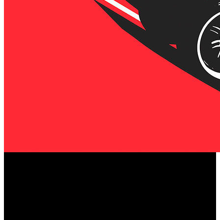
Sony continúa apoyando a ‘DriveClub’, su título de
velocidad exclusivo para PlayStation 4 desarrollado por
Evolution Studios, ya que la compañía ha revelado que el
próximo mes llegará al juego una importante y amplia
actualización.
“Estamos incorporando muchas