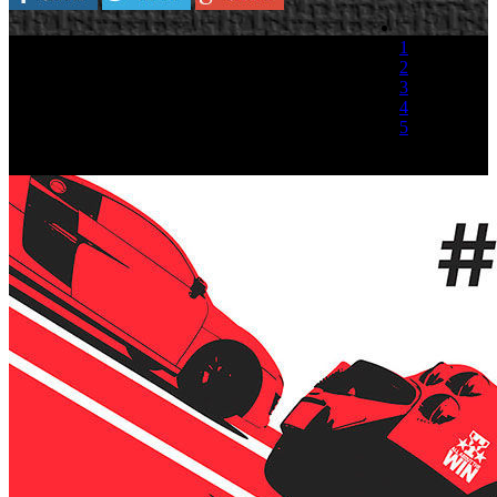
1
2
3
4
5
(1 Voto)