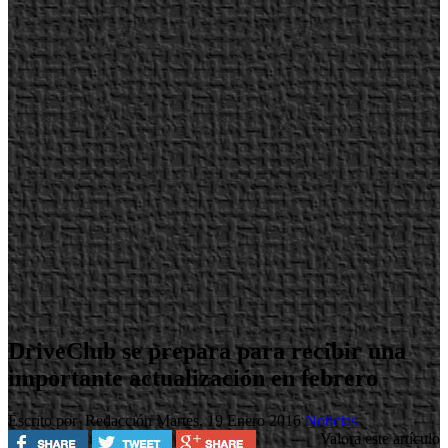
DriveClub se prepara para recibir una
importante actualización en febrero
Escrito por Redacción
Martes, 19 Enero 2016
Noticias
Valora este artículo