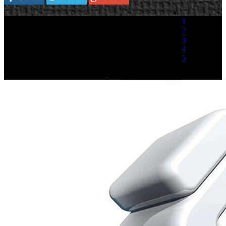
1
2
3
4
5
(1 Voto)