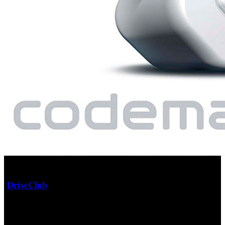
El cierre de Evolution Studios, desarrolladores de
DriveClub
‘
’, ha supuesto una oportunidad para
Codemaster de hacerse con los servicios de los
experimentados profesionales que conformaban el recién
clausurado equipo de desarrollo. Según explican desde la