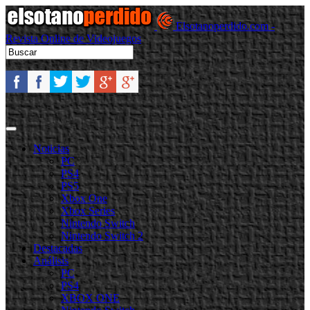
Elsotanoperdido.com -
Revista Online de Videojuegos
Noticias
PC
PS4
PS5
Xbox One
Xbox Series
Nintendo Switch
Nintendo Switch 2
Destacadas
Análisis
PC
PS4
XBOX ONE