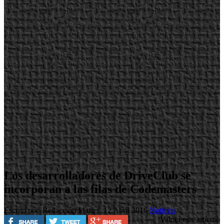
Los desarrolladores de DriveClub se
incorporan a las filas de Codemasters
Escrito por Redacción
Martes, 12 Abril 2016
Noticias
Valora este artículo