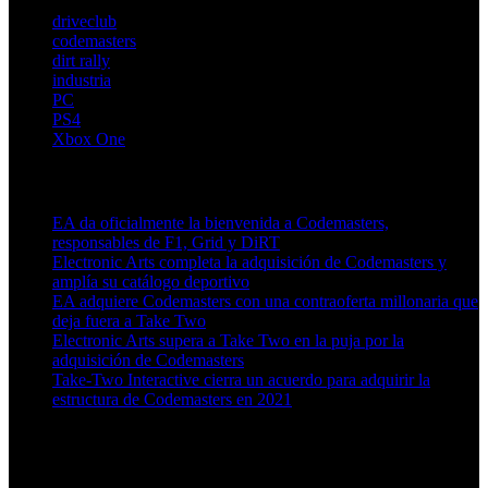
driveclub
codemasters
dirt rally
industria
PC
PS4
Xbox One
Artículos relacionados (por etiqueta)
EA da oficialmente la bienvenida a Codemasters,
responsables de F1, Grid y DiRT
Electronic Arts completa la adquisición de Codemasters y
amplía su catálogo deportivo
EA adquiere Codemasters con una contraoferta millonaria que
deja fuera a Take Two
Electronic Arts supera a Take Two en la puja por la
adquisición de Codemasters
Take-Two Interactive cierra un acuerdo para adquirir la
estructura de Codemasters en 2021
Más en esta categoría: