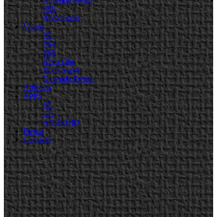
Nintendo Switch
PS5
Xbox Series
Videos
PC
PS4
PS5
Xbox One
Xbox Series
Nintendo Switch
Artículos
APPS
PC
iOS
ANDROID
Prensa
Contacto