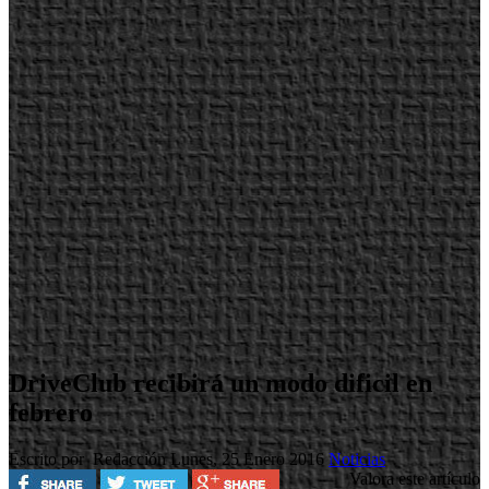
DriveClub recibirá un modo dificil en
febrero
Escrito por Redacción
Lunes, 25 Enero 2016
Noticias
Valora este artículo