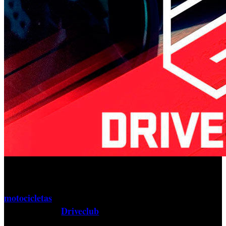
Tras un estreno repleto de inconvenientes, cantidad de
actualizaciones y un paquete de contenido centrado en las
motocicletas
, parece que Sony ha logrado alcanzar los
Driveclub
objetivos de ‘
’, el juego de velocidad para
PlayStation 4. Pues bien, además llegará un nuevo modo