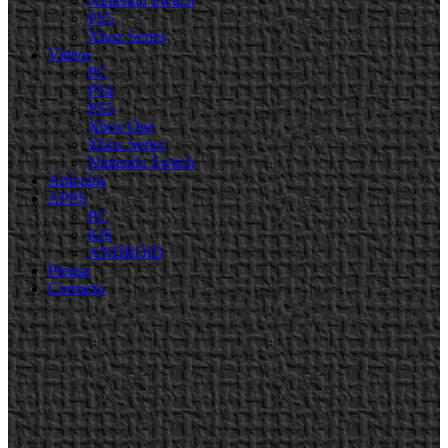
Nintendo Switch
PS5
Xbox Series
Videos
PC
PS4
PS5
Xbox One
Xbox Series
Nintendo Switch
Artículos
APPS
PC
iOS
ANDROID
Prensa
Contacto