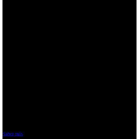
¡Atención! Las cookies nos permiten
ofrecer nuestros servicios. Al utilizar
nuestros servicios, aceptas el uso que
hacemos de las cookies
Acepto
Saber más