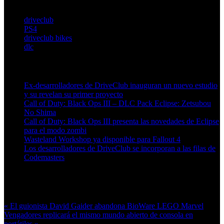
driveclub
PS4
driveclub bikes
dlc
Artículos relacionados (por etiqueta)
Ex-desarrolladores de DriveClub inauguran un nuevo estudio
y su revelan su primer proyecto
Call of Duty: Black Ops III – DLC Pack Eclipse: Zetsubou
No Shima
Call of Duty: Black Ops III presenta las novedades de Eclipse
para el modo zombi
Wasteland Workshop ya disponible para Fallout 4
Los desarrolladores de DriveClub se incorporan a las filas de
Codemasters
Más en esta categoría:
« El guionista David Gaider abandona BioWare
LEGO Marvel
Vengadores replicará el mismo mundo abierto de consola en
portátiles »