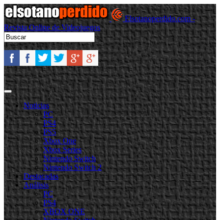
Elsotanoperdido.com -
Revista Online de Videojuegos
Noticias
PC
PS4
PS5
Xbox One
Xbox Series
Nintendo Switch
Nintendo Switch 2
Destacadas
Análisis
PC
PS4
XBOX ONE