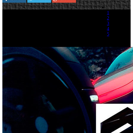
1
2
3
4
5
(1 Voto)