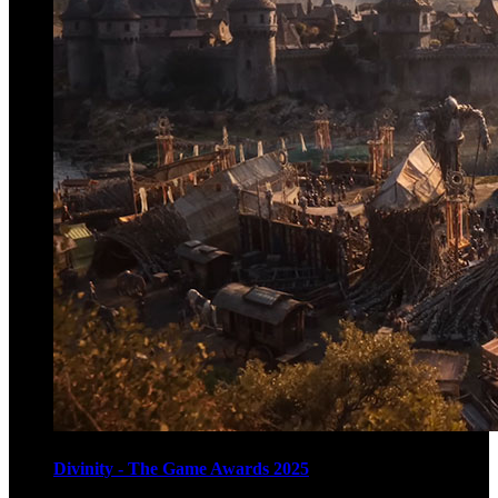
Divinity - The Game Awards 2025