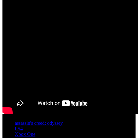
assassin's creed: odyssey
PS4
Xbox One