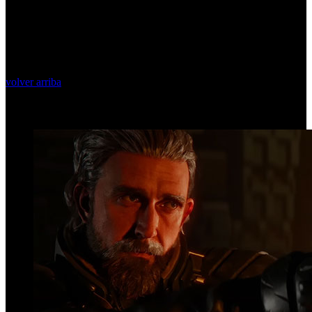
volver arriba
Top Videos