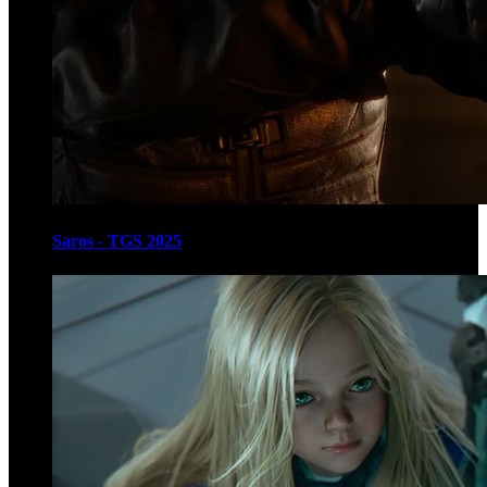
Saros - TGS 2025