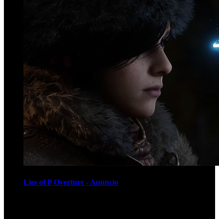
Lies of P Overture - Anuncio