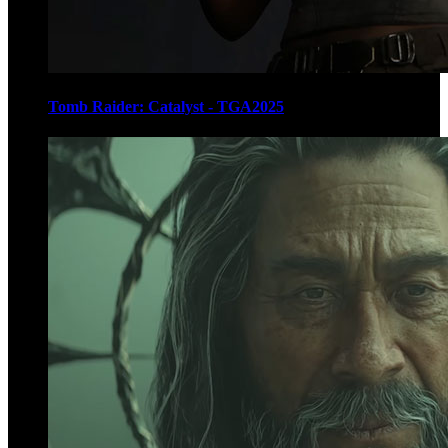
Tomb Raider: Catalyst - TGA2025