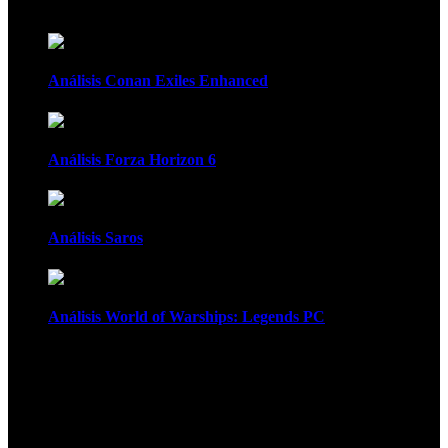
Recomendados
Análisis Conan Exiles Enhanced
Análisis Forza Horizon 6
Análisis Saros
Análisis World of Warships: Legends PC
1