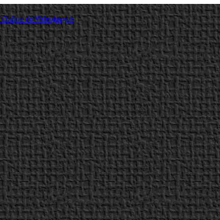
a Online de Videojuegos