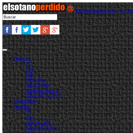
Elsotanoperdido.com - Revist
Noticias
PC
PS4
PS5
Xbox One
Xbox Series
Nintendo Switch
Nintendo Switch 2
Destacadas
Análisis
PC
PS4
XBOX ONE
Nintendo Switch