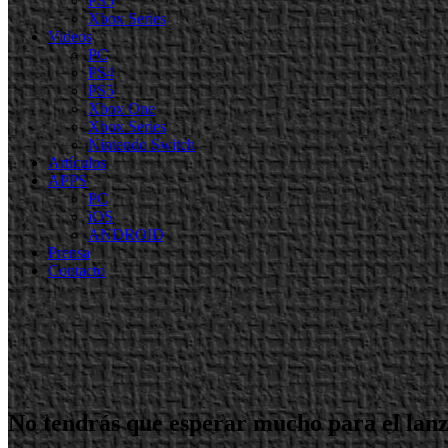
PS5
Xbox Series
Videos
PC
PS4
PS5
Xbox One
Xbox Series
Nintendo Switch
Artículos
APPS
PC
iOS
ANDROID
Prensa
Contacto
No tendrás que esperar mucho para el lan