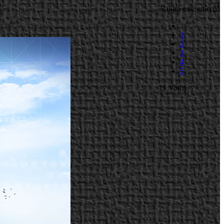
Valora este artículo
1
2
3
4
5
(1 Voto)