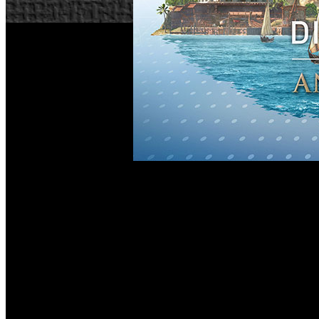
Discovery Tour: Antigua Grecia
‘
’ es el modo que permiti
cualquier usuario explorar e interactuar con la historia y
regiones. Pues bien, ahora Ubisoft ha confirmado que el mod
Desde entonces se podrá explorar libremente o en tours guia
29 regiones, con visitas organizadas en base a cinco temática
Antigua Grecia anima a los jugadores a tomarse las cosas co
participar en tours guiados con los que aprender más sobre