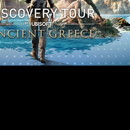
Assassin’s Creed Odyssey
rá explorar a fondo el mundo de ‘
 la cultura del mundo de la Antigua Grecia, a través de tour
o estará disponible desde el próximo 10 de septiembre, fecha
dos por el mundo abierto del juego, sin conflictos ni limita
s distintas: filosofía, ciudades famosas, vida cotidiana, guerr
n calma para disfrutar de la reconstrucción tridimensional int
 esta época y lugar. Será gratuito para todos los jugadores q