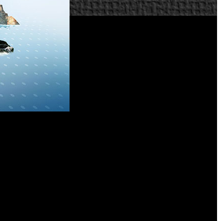
’. Una vertiente educativa gratuita del juego que permitirá a
s temáticos que nos guiarán a lo largo y ancho de más de 29
 de su lanzamiento.
ciones. Los visitantes podrán recorrer más de 300 paradas en
a y mitología.
eractiva más rigurosa jamás creada de la Grecia clásica, y a
ue posean ‘Assassin’s Creed Odyssey’, pero se podrá comprar