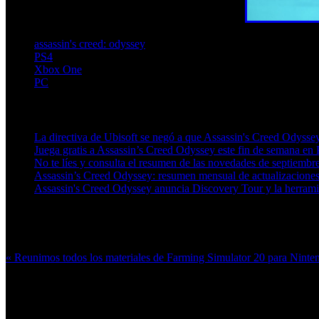
assassin's creed: odyssey
PS4
Xbox One
PC
Artículos relacionados (por etiqueta)
La directiva de Ubisoft se negó a que Assassin's Creed Odysse
Juega gratis a Assassin’s Creed Odyssey este fin de semana e
No te líes y consulta el resumen de las novedades de septiemb
Assassin’s Creed Odyssey: resumen mensual de actualizacione
Assassin's Creed Odyssey anuncia Discovery Tour y la herrami
Más en esta categoría:
« Reunimos todos los materiales de Farming Simulator 20 para Nint