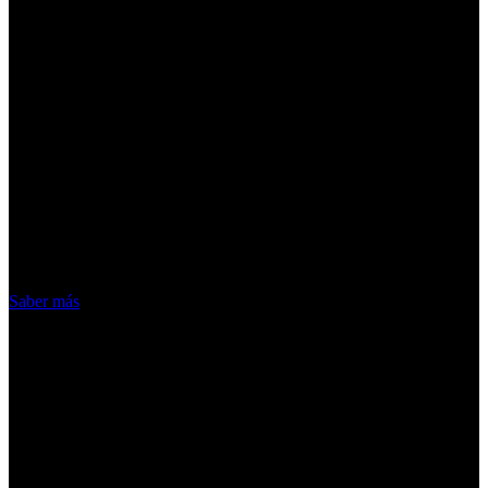
¡Atención! Las cookies nos permiten
ofrecer nuestros servicios. Al utilizar
nuestros servicios, aceptas el uso que
hacemos de las cookies
Acepto
Saber más