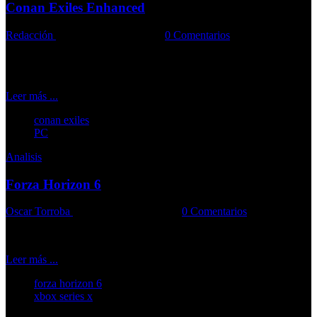
Conan Exiles Enhanced
Redacción
20-05-2026
Comments::
0 Comentarios
El juego demuestra que todavía queda mucha vida en Las Tierras
del Exilio
Leer más ...
conan exiles
PC
Analisis
Forza Horizon 6
Oscar Torroba
19-05-2026
Comments::
0 Comentarios
La entrega que sus jugadores llevan años esperando
Leer más ...
forza horizon 6
xbox series x