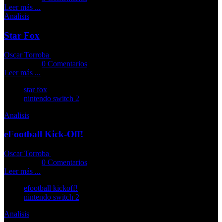
Leer más ...
Analisis
Star Fox
Oscar Torroba
02-07-2026
Comments::
0 Comentarios
Leer más ...
star fox
nintendo switch 2
Analisis
eFootball Kick-Off!
Oscar Torroba
09-06-2026
Comments::
0 Comentarios
Leer más ...
efootball kickoff!
nintendo switch 2
Analisis