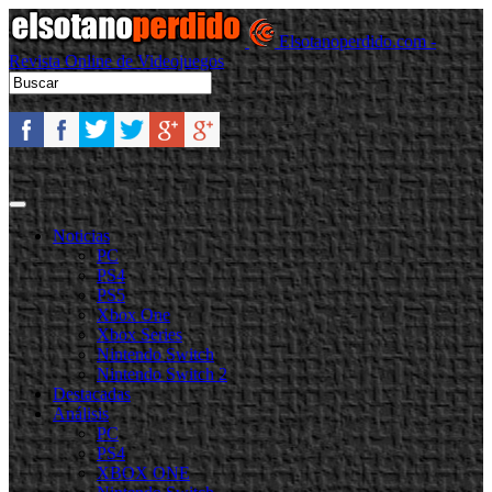
Elsotanoperdido.com -
Revista Online de Videojuegos
Noticias
PC
PS4
PS5
Xbox One
Xbox Series
Nintendo Switch
Nintendo Switch 2
Destacadas
Análisis
PC
PS4
XBOX ONE