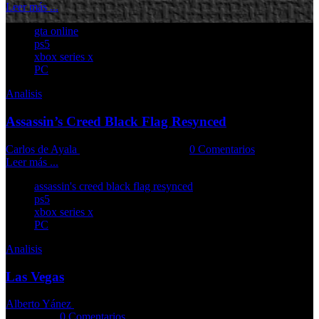
Leer más ...
gta online
ps5
xbox series x
PC
Analisis
Assassin’s Creed Black Flag Resynced
Carlos de Ayala
09-07-2026
Comments::
0 Comentarios
Leer más ...
assassin's creed black flag resynced
ps5
xbox series x
PC
Analisis
Las Vegas
Alberto Yánez
07-07-2026
Comments::
0 Comentarios