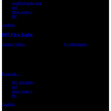
world of tanks heat
ps5
xbox series x
PC
Analisis
007 First Light
Alberto Yánez
27-05-2026
Comments::
0 Comentarios
El joven Bond ofrece una de las adaptaciones más completas del
agente secreto
Leer más ...
007 first light
ps5
xbox series x
PC
Analisis