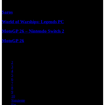
Más...
Saros
World of Warships: Legends PC
MotoGP 26 – Nintendo Switch 2
MotoGP 26
Iniciar
Previo
1
2
3
4
5
6
7
8
9
10
Siguiente
Fin