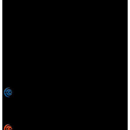
Elsotanoperdido.com es una revista de apoyo para medios
colaboradores de elsotanoperdido News And Videogames,
agencia editora y distribuidora de noticias relacionadas con la
industria del videojuego para medios generalistas. Prohibida la
reproducción total o parcial de estos contenidos sin el permiso
expreso de los autores. Todos los nombres comerciales, marcas,
imágenes, logos y signos distintivos que aparecen en este sitio web
están expresamente
autorizados, registrados y pertenecen son