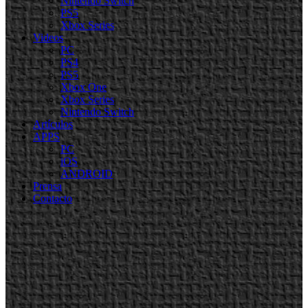
Nintendo Switch
PS5
Xbox Series
Videos
PC
PS4
PS5
Xbox One
Xbox Series
Nintendo Switch
Artículos
APPS
PC
iOS
ANDROID
Prensa
Contacto