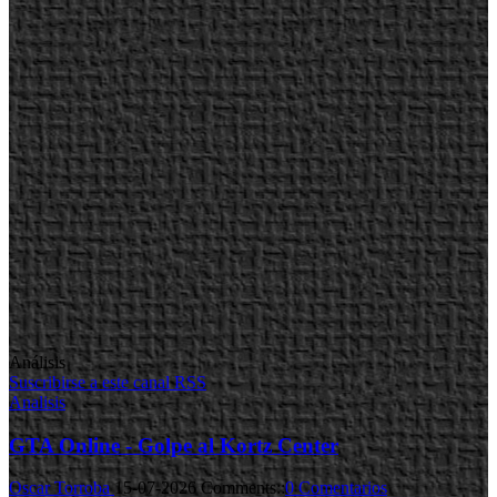
Análisis
Suscribirse a este canal RSS
Analisis
GTA Online - Golpe al Kortz Center
Oscar Torroba
15-07-2026
Comments::
0 Comentarios