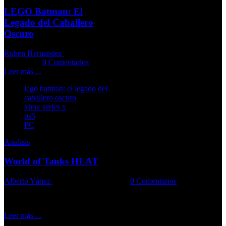
LEGO Batman: El
Legado del Caballero
Oscuro
Ruben Hernandez
04-06-2026
Comments::
0 Comentarios
Leer más ...
lego batman: el legado del
caballero oscuro
xbox series x
ps5
PC
Analisis
World of Tanks HEAT
Alberto Yánez
31-05-2026
Comments::
0 Comentarios
El juego traslada con acierto sus tanques al terreno del hero shooter
Leer más ...