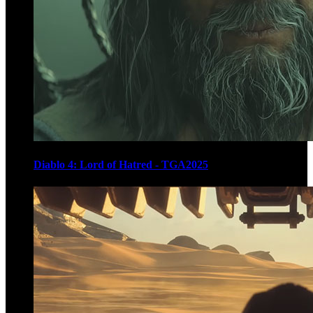
Diablo 4: Lord of Hatred - TGA2025