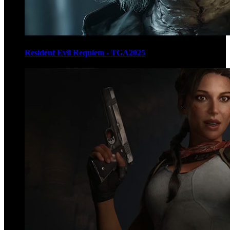
Resident Evil Requiem - TGA2025