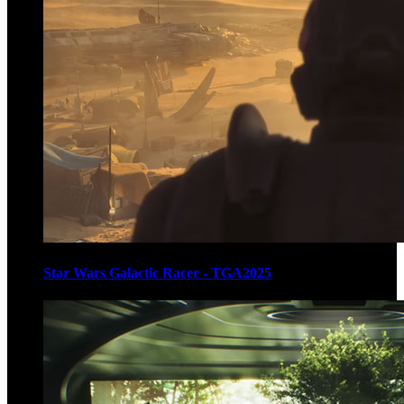
Star Wars Galactic Racer - TGA2025