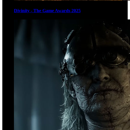
Divinity - The Game Awards 2025