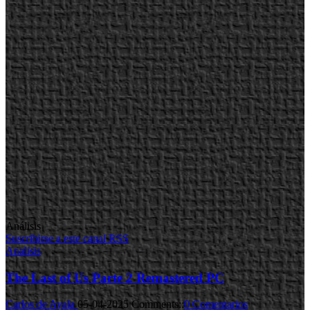
Análisis
Suscribirse a este canal RSS
Analisis
The Last of Us Parte 2 Remastered PC
Carlos de Ayala
05-04-2025
Comments::
0 Comentarios