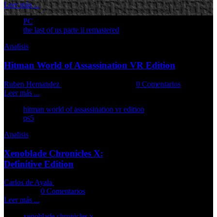
Leer más ...
PC
the last of us parte ii remastered
Analisis
Hitman World of Assassination VR Edition
Ruben Hernandez
02-04-2025
Comments::
0 Comentarios
Leer más ...
hitman world of assassination vr edition
ps5
Analisis
Xenoblade Chronicles X:
Definitive Edition
Carlos de Ayala
25-03-2025
Comments::
0 Comentarios
Leer más ...
xenoblade chronicles x