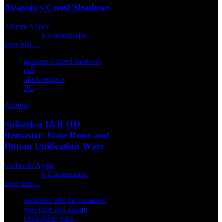
Assassin's Creed Shadows
Alberto Yánez
19-03-2025
Comments::
0 Comentarios
Leer más ...
assassin’s creed shadows
ps5
xbox series x
PC
Analisis
Suikoden I&II HD
Remaster: Gate Rune and
Dunan Unification Wars
Carlos de Ayala
18-03-2025
Comments::
0 Comentarios
Leer más ...
suikoden i&ii hd remaster:
gate rune and dunan
unification wars