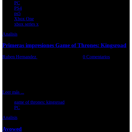
PC
PS4
ps5
Xbox One
xbox series x
Analisis
Primeras impresiones Game of Thrones: Kingsroad
Ruben Hernandez
26-02-2025
Comments::
0 Comentarios
Una experiencia donde los jugadores participan de forma activa en
este bien llamado “Juego de Tronos”
Leer más ...
game of thrones: kingsroad
PC
Analisis
Avowed