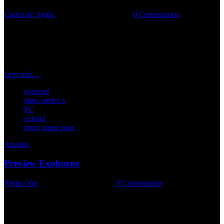
Carlos de Ayala
20-02-2025
Comments::
0 Comentarios
Te contamos cómo el juego se sitúa en la tradición de los RPGs de
Obsidian
Leer más ...
avowed
xbox series x
PC
xcloud
xbox game pass
Analisis
Preview Exoborne
Redacción
18-02-2025
Comments::
0 Comentarios
Un shooter de extracción futurista con clima dinámico y combate
intenso