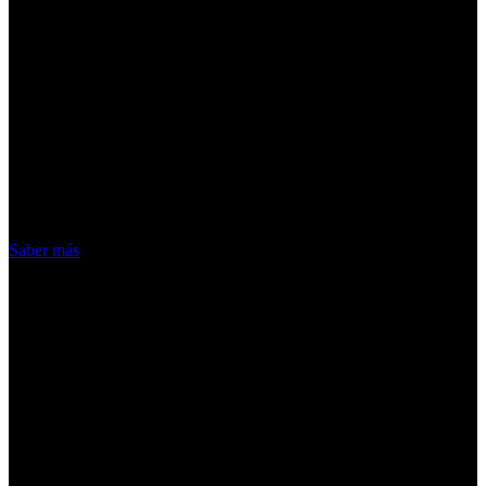
¡Atención! Las cookies nos permiten
ofrecer nuestros servicios. Al utilizar
nuestros servicios, aceptas el uso que
hacemos de las cookies
Acepto
Saber más