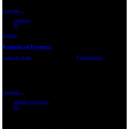
Leer más ...
exoborne
PC
Analisis
Railgods of Hysterra
Carlos de Ayala
12-02-2025
Comments::
0 Comentarios
Primeras impresiones: H.P. Lovecraft inspira un videojuego repleto
de tensión y horrores
Leer más ...
railgods of hysterra
PC
Más...