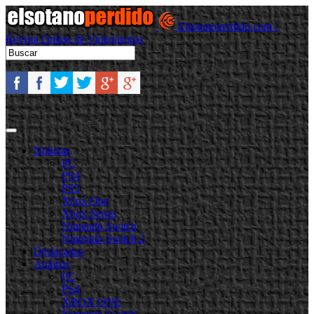
Elsotanoperdido.com -
Revista Online de Videojuegos
Noticias
PC
PS4
PS5
Xbox One
Xbox Series
Nintendo Switch
Nintendo Switch 2
Destacadas
Análisis
PC
PS4
XBOX ONE