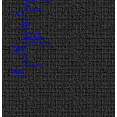
Nintendo Switch
PS5
Xbox Series
Videos
PC
PS4
PS5
Xbox One
Xbox Series
Nintendo Switch
Artículos
APPS
PC
iOS
ANDROID
Prensa
Contacto