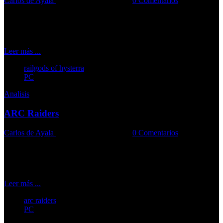
Carlos de Ayala
08-05-2025
Comments::
0 Comentarios
El juego de terror cósmico y trenes que se alimentan de carne
Leer más ...
railgods of hysterra
PC
Analisis
ARC Raiders
Carlos de Ayala
07-05-2025
Comments::
0 Comentarios
Máquinas, saqueos y combates en un mundo devastado
Leer más ...
arc raiders
PC