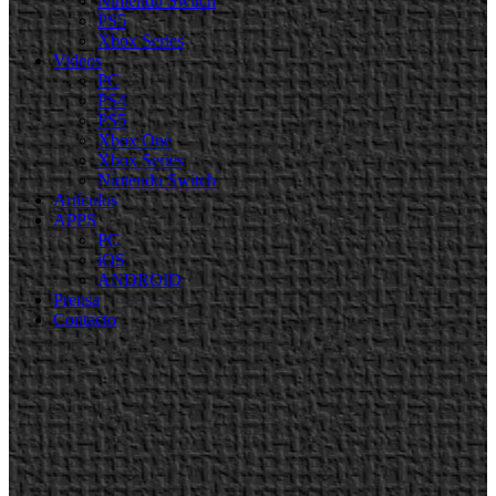
Nintendo Switch
PS5
Xbox Series
Videos
PC
PS4
PS5
Xbox One
Xbox Series
Nintendo Switch
Artículos
APPS
PC
iOS
ANDROID
Prensa
Contacto