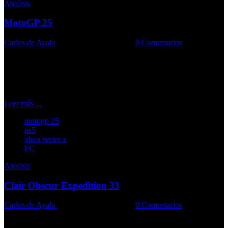
Analisis
MotoGP 25
Carlos de Ayala
30-04-2025
Comments::
0 Comentarios
El juego alcanza su cima histórica con dos estilos de pilotaje muy
bien definidos
Leer más ...
motogp 25
ps5
xbox series x
PC
Analisis
Clair Obscur Expedition 33
Carlos de Ayala
28-04-2025
Comments::
0 Comentarios
Diseccionamos el juego que convierte la decadencia en belleza