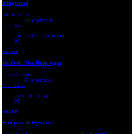
Kingsroad
Alberto Yánez
22-05-2025
Comments::
0 Comentarios
Leer más ...
game of thrones: kingsroad
PC
Analisis
DOOM: The Dark Ages
Carlos de Ayala
19-05-2025
Comments::
0 Comentarios
Leer más ...
doom: the dark ages
PC
Analisis
Railgods of Hysterra