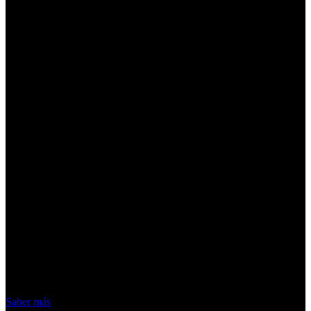
¡Atención! Las cookies nos permiten
ofrecer nuestros servicios. Al utilizar
nuestros servicios, aceptas el uso que
hacemos de las cookies
Acepto
Saber más