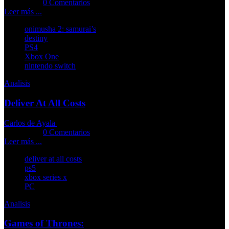
Comments::
0 Comentarios
Leer más ...
onimusha 2: samurai’s
destiny
PS4
Xbox One
nintendo switch
Analisis
Deliver At All Costs
Carlos de Ayala
27-05-2025
Comments::
0 Comentarios
Leer más ...
deliver at all costs
ps5
xbox series x
PC
Analisis
Games of Thrones: