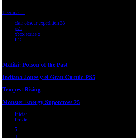
jugable
Leer más ...
clair obscur expedition 33
ps5
xbox series x
PC
Más...
Maliki: Poison of the Past
Indiana Jones y el Gran Círculo PS5
Tempest Rising
Monster Energy Supercross 25
Iniciar
Previo
1
2
3