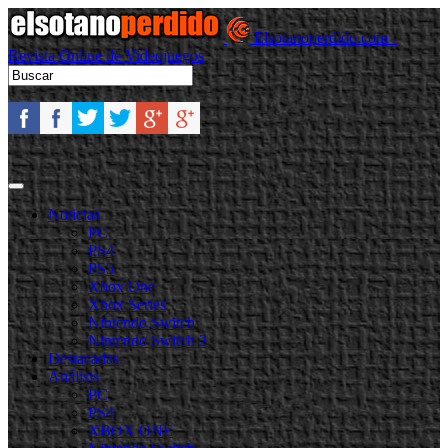
Elsotanoperdido.com -
Revista Online de Videojuegos
Noticias
PC
PS4
PS5
Xbox One
Xbox Series
Nintendo Switch
Nintendo Switch 2
Destacadas
Análisis
PC
PS4
XBOX ONE