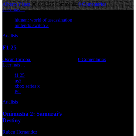
Alberto Yánez
08-06-2025
Comments::
0 Comentarios
Leer más ...
hitman: world of assassination
nintendo switch 2
Analisis
F1 25
Oscar Torroba
04-06-2025
Comments::
0 Comentarios
Leer más ...
f1 25
ps5
xbox series x
PC
Analisis
Onimusha 2: Samurai’s
Destiny
Ruben Hernandez
03-06-2025