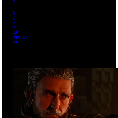
4
5
6
7
8
9
10
Siguiente
Fin
Página 5 de 72
Top Videos