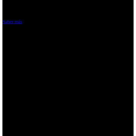
hacemos de las cookies
Acepto
Saber más