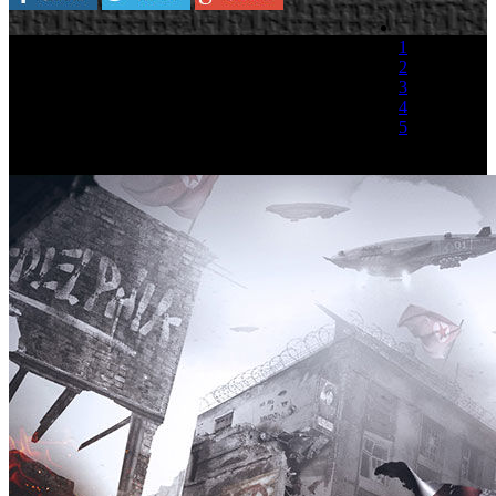
1
2
3
4
5
(1 Voto)