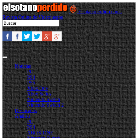
Elsotanoperdido.com -
Revista Online de Videojuegos
Noticias
PC
PS4
PS5
Xbox One
Xbox Series
Nintendo Switch
Nintendo Switch 2
Destacadas
Análisis
PC
PS4
XBOX ONE