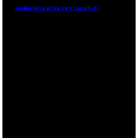
Análisis World of Warships: Legends PC
1
¡Atención! Las cookies nos permiten
ofrecer nuestros servicios. Al utilizar
nuestros servicios, aceptas el uso que