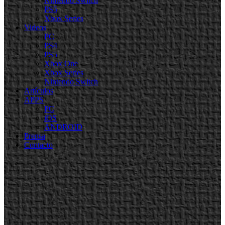
Nintendo Switch
PS5
Xbox Series
Videos
PC
PS4
PS5
Xbox One
Xbox Series
Nintendo Switch
Artículos
APPS
PC
iOS
ANDROID
Prensa
Contacto