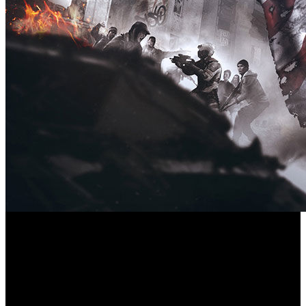
Deep Silver y Dambuster Studios han confirmado que ya se
encuentra disponible la nueva actualización para
Homefront: The Revolution
‘
’ que entre otros, añade
nuevo contenido gratuito y significativas mejoras para el
Parche de Rendimiento
juego. El ‘
’, incorpora dos nuevas