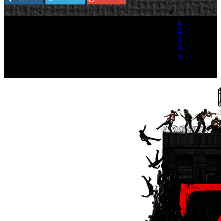
1
2
3
4
5
(1 Voto)