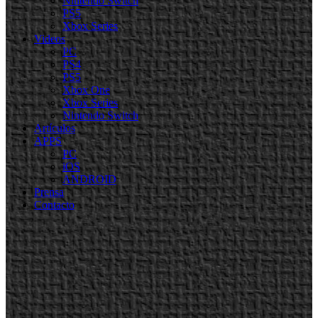
Nintendo Switch
PS5
Xbox Series
Videos
PC
PS4
PS5
Xbox One
Xbox Series
Nintendo Switch
Artículos
APPS
PC
iOS
ANDROID
Prensa
Contacto