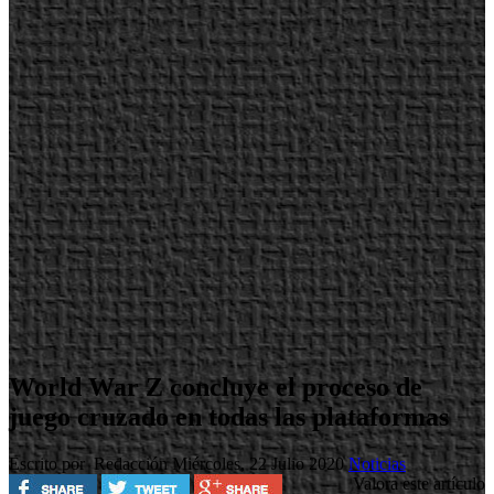
World War Z concluye el proceso de
juego cruzado en todas las plataformas
Escrito por Redacción
Miércoles, 22 Julio 2020
Noticias
Valora este artículo