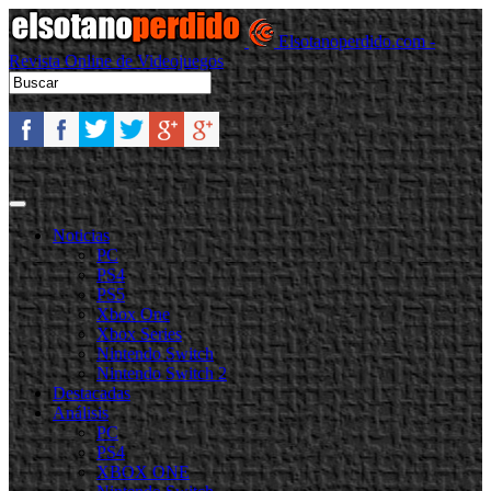
Elsotanoperdido.com -
Revista Online de Videojuegos
Noticias
PC
PS4
PS5
Xbox One
Xbox Series
Nintendo Switch
Nintendo Switch 2
Destacadas
Análisis
PC
PS4
XBOX ONE