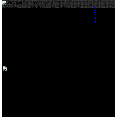
Nintendo
1
va dando nuevos detalles de Wii Vitality Sensor.
2
El presidente de Nintendo Satoru Iwata ha
3
confirmado que la salida del Wii Vitality Sensor
4
se producirá en 2010. Además ha puntualizado
5
que se vendrá acompañado de un titulo de
relajación:
(0 votos)
"Estamos realizando algunos test en Nintendo, y encontramos
algunos patrones entre nuestros empleados, y cómo mejora
automáticamente su condición nerviosa según se aproxima el fin de
semana, y viceversa. Viendo cómo son sus condiciones actualmente,
ellos pueden visualizar cómo están esperando el fin de semana, y ver
patrones completamente diferentes de cada individuo.”