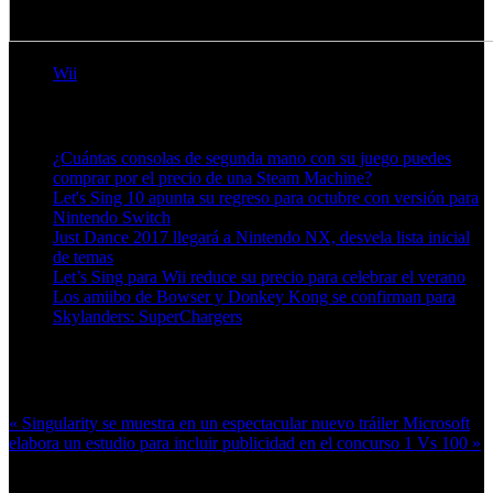
Wii
Artículos relacionados (por etiqueta)
¿Cuántas consolas de segunda mano con su juego puedes
comprar por el precio de una Steam Machine?
Let's Sing 10 apunta su regreso para octubre con versión para
Nintendo Switch
Just Dance 2017 llegará a Nintendo NX, desvela lista inicial
de temas
Let’s Sing para Wii reduce su precio para celebrar el verano
Los amiibo de Bowser y Donkey Kong se confirman para
Skylanders: SuperChargers
Más en esta categoría:
« Singularity se muestra en un espectacular nuevo tráiler
Microsoft
elabora un estudio para incluir publicidad en el concurso 1 Vs 100 »