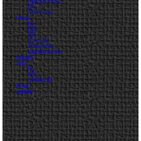
Nintendo Switch
PS5
Xbox Series
Videos
PC
PS4
PS5
Xbox One
Xbox Series
Nintendo Switch
Artículos
APPS
PC
iOS
ANDROID
Prensa
Contacto