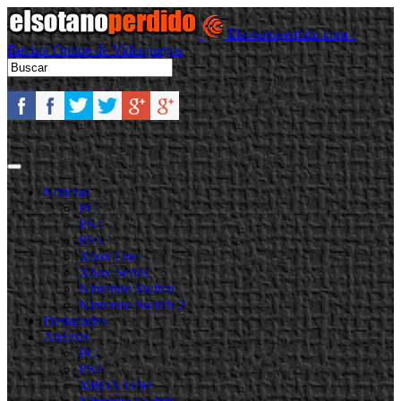
Elsotanoperdido.com -
Revista Online de Videojuegos
Noticias
PC
PS4
PS5
Xbox One
Xbox Series
Nintendo Switch
Nintendo Switch 2
Destacadas
Análisis
PC
PS4
XBOX ONE