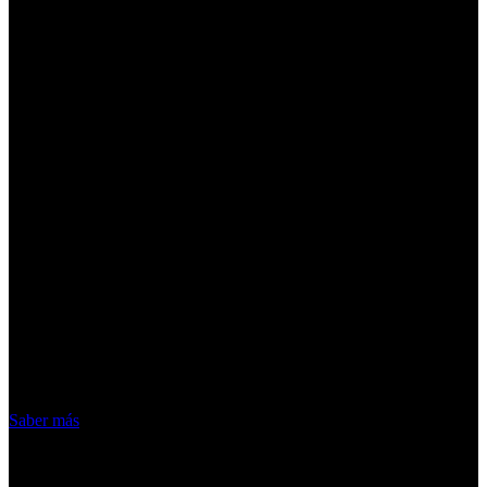
¡Atención! Las cookies nos permiten
ofrecer nuestros servicios. Al utilizar
nuestros servicios, aceptas el uso que
hacemos de las cookies
Acepto
Saber más