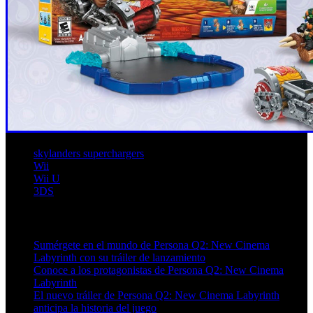
skylanders superchargers
Wii
Wii U
3DS
Artículos relacionados (por etiqueta)
Sumérgete en el mundo de Persona Q2: New Cinema
Labyrinth con su tráiler de lanzamiento
Conoce a los protagonistas de Persona Q2: New Cinema
Labyrinth
El nuevo tráiler de Persona Q2: New Cinema Labyrinth
anticipa la historia del juego