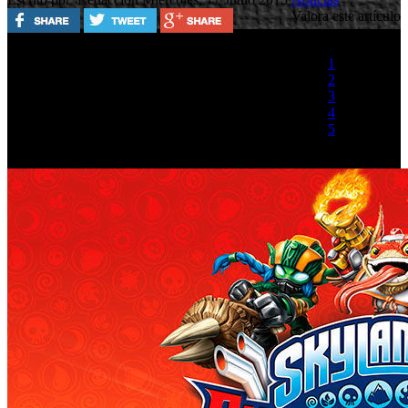
Valora este artículo
1
2
3
4
5
(2 votos)