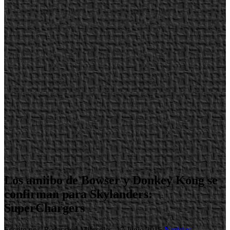
Los amiibo de Bowser y Donkey Kong se
confirman para Skylanders:
SuperChargers
Escrito por Redacción
Miércoles, 17 Junio 2015
Noticias