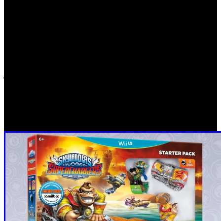
Skylanders
Nintendo 3DS como estrellas invitadas en ‘
SuperChargers’
. “
Activision Blizzard siempre ha
apreciado su asociación con Nintendo, y estamos
agradecidos por los años de colaboración”
ha mencionado
Bobby Kotick, director ejecutivo de Activision Blizzard.
“Desde que creamos el primer juego de la categoría
juguetes que cobran vida, algunos de nuestros jugadores
más fieles han sido fans de Nintendo. Skylanders se
enorgullece de dar la bienvenida a su mundo mágico a las
estrellas invitadas Donkey Kong y Bowser”.