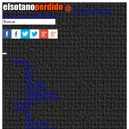
Elsotanoperdido.com -
Revista Online de Videojuegos
Noticias
PC
PS4
PS5
Xbox One
Xbox Series
Nintendo Switch
Nintendo Switch 2
Destacadas
Análisis
PC
PS4
XBOX ONE