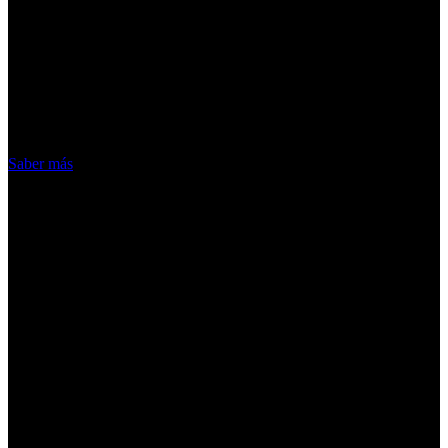
¡Atención! Las cookies nos permiten
ofrecer nuestros servicios. Al utilizar
nuestros servicios, aceptas el uso que
hacemos de las cookies
Acepto
Saber más