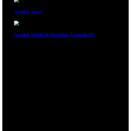
Análisis Saros
Análisis World of Warships: Legends PC
1