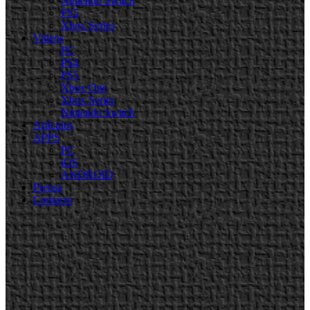
Nintendo Switch
PS5
Xbox Series
Videos
PC
PS4
PS5
Xbox One
Xbox Series
Nintendo Switch
Artículos
APPS
PC
iOS
ANDROID
Prensa
Contacto