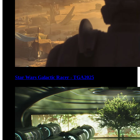
Star Wars Galactic Racer - TGA2025