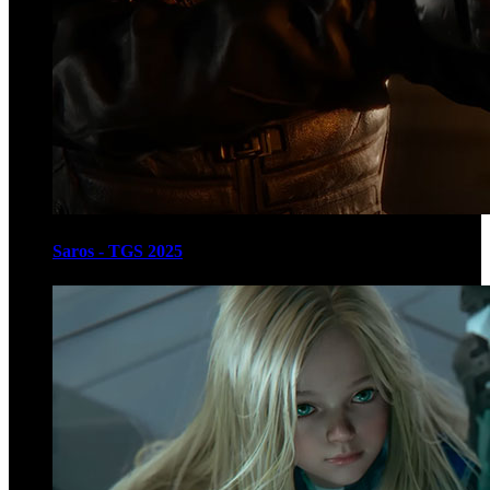
Saros - TGS 2025