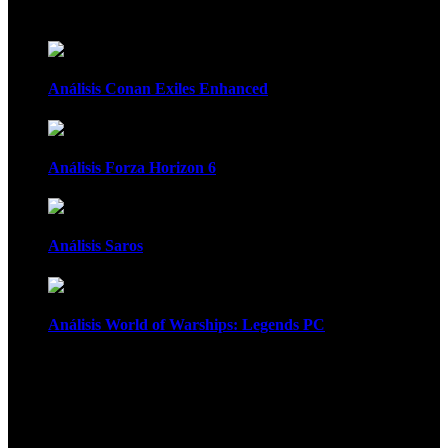
Recomendados
Análisis Conan Exiles Enhanced
Análisis Forza Horizon 6
Análisis Saros
Análisis World of Warships: Legends PC
1