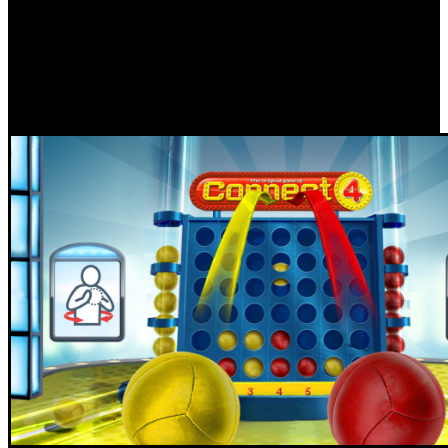
nosotros supone todo un reto trabajar con ellos y crear videojuegos
basados en algunas de sus marcas más populares”, ha comentado
Geoffroy Sardin, Jefe de Marketing y Responsable de Ventas en
territorios EMEA de Ubisoft. Por el momento, no se ha anunciado
ningún título, aunque se espera nueva información durante las
próximas semanas.