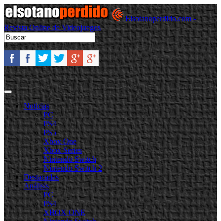
Elsotanoperdido.com -
Revista Online de Videojuegos
Noticias
PC
PS4
PS5
Xbox One
Xbox Series
Nintendo Switch
Nintendo Switch 2
Destacadas
Análisis
PC
PS4
XBOX ONE