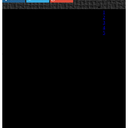
Ubisoft acaba de firmar un acuerdo con el
1
gigante de juguetes Hasbro para desarrollar y
2
publicar videojuegos de consola basadas en
3
las propiedades intelectuales de la compañía
4
de juguetes
. Dentro del acuerdo nos
5
encontramos juegos tan emblemáticos como
'Monopoly', 'Scrabble', 'Trivial Pursuit', 'Risk',
(0 votos)
'Hundir la flota', 'Cranium' o 'Conecta 4', los
juegos de mesa más conocidos. De esta manera, pese a que
Electronic Arts cuenta con las licencias para producir videojuegos en
el espacio móvil, Ubisoft se encargaría de realizar obras para
videoconsolas.
“Estamos deseando colaborar con Ubisoft para ofrecer a los
consumidores nuevas e innovadoras formas de vivir grandes
experiencias con sus marcas de juegos favoritas”, ha dicho Mark
Blecher, Vicepresidente y Director General de Juegos Digitales y
Desarrollo Corporativo de Hasbro. “El liderazgo de Ubisoft y su
amplio conocimiento del mundo de los videojuegos para consolas,
nos ayudará a potenciar la estrategia de Hasbro de llevar a los
consumidores entretenidas experiencias jugables con nuestras
marcas, en una amplia variedad de plataformas”.
“Hasbro fabrica juegos que todos amamos y conocemos, y para