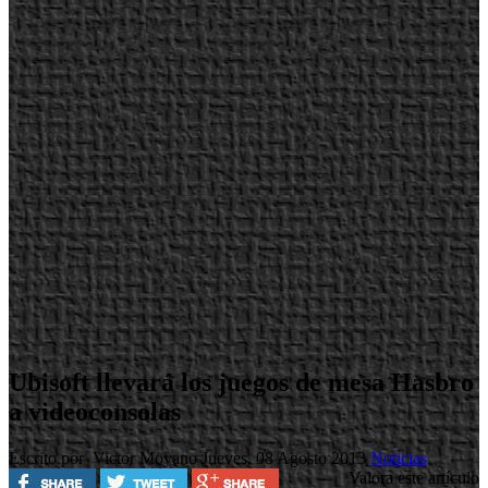
Ubisoft llevará los juegos de mesa Hasbro
a videoconsolas
Escrito por Victor Moyano
Jueves, 08 Agosto 2013
Noticias
Valora este artículo