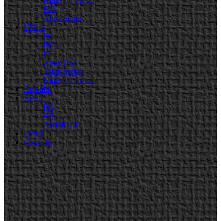
Nintendo Switch
PS5
Xbox Series
Videos
PC
PS4
PS5
Xbox One
Xbox Series
Nintendo Switch
Artículos
APPS
PC
iOS
ANDROID
Prensa
Contacto