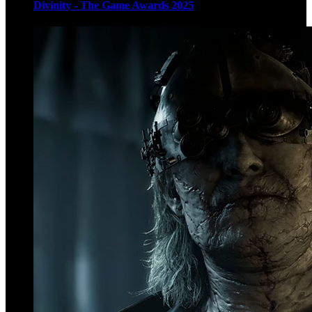
Divinity - The Game Awards 2025