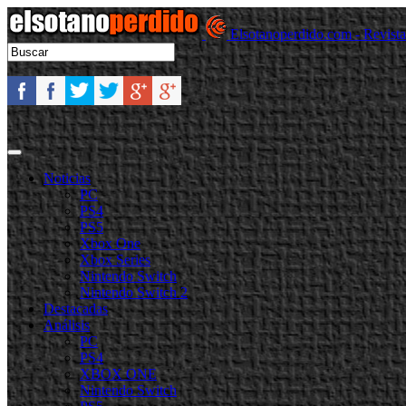
Elsotanoperdido.com - Revist
Noticias
PC
PS4
PS5
Xbox One
Xbox Series
Nintendo Switch
Nintendo Switch 2
Destacadas
Análisis
PC
PS4
XBOX ONE
Nintendo Switch