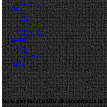
PS5
Xbox Series
Videos
PC
PS4
PS5
Xbox One
Xbox Series
Nintendo Switch
Artículos
APPS
PC
iOS
ANDROID
Prensa
Contacto
No te pierdas el tráiler de lanzamiento de