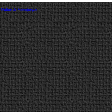
a Online de Videojuegos