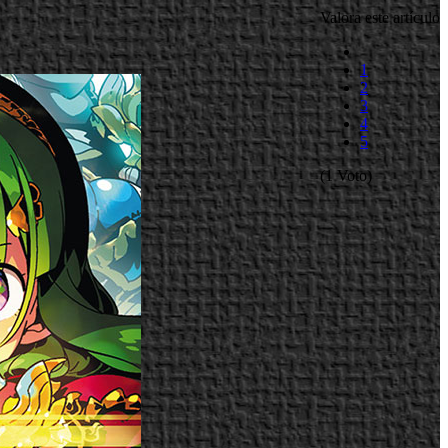
Valora este artículo
1
2
3
4
5
(1 Voto)