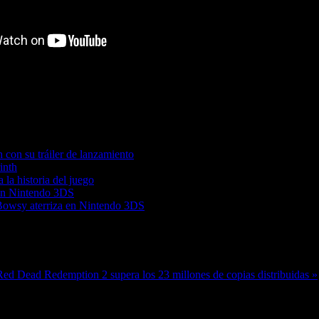
on su tráiler de lanzamiento
inth
la historia del juego
en Nintendo 3DS
 Bowsy aterriza en Nintendo 3DS
Red Dead Redemption 2 supera los 23 millones de copias distribuidas »