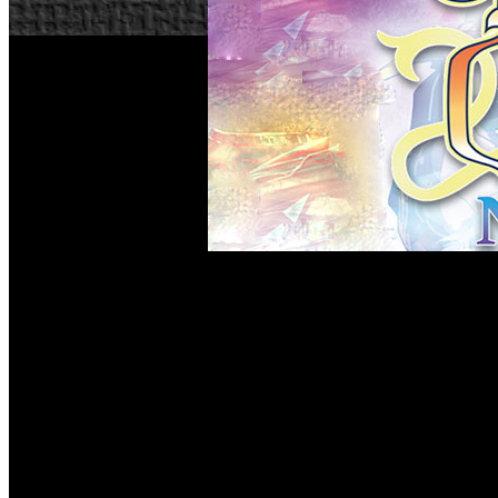
Etrian Odyssey Nexus
Tal y como estaba planeado, ‘
’ se 
lanzamiento del juego. Como se puede ver en el video, en la
incluyen los personajes icónicos, todas las clases jugables 
la edición de lanzamiento. De este modo, desde la desarrolla
de personajes increíblemente detallados elaborado por Yuji
El juego cuenta con exploradores de 19 clases que abarcan
gloria. El veterano trío conformado por Yuji Himukai (Di
cobre vida el mundo de ‘Nexus’. Con representantes emblem