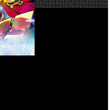
, SEGA y Atlus han estrenado el correspondiente tráiler de
rando los mejores aspectos de toda la saga, entre los que se
te capítulo monumental de la historia Etrian, se ha anunciado
mera tirada de unidades del juego incluirán un libro con arte
 Héroe, antes de dirigirte a Lemuria en busca de tesoros y
uos), y Yuzo Koshiro (Compositor) regresan para hacer que
de cien misiones llenas de historia, ajustes de dificultad