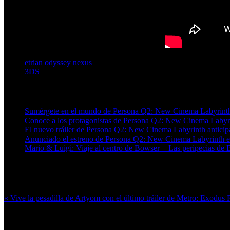
etrian odyssey nexus
3DS
Artículos relacionados (por etiqueta)
Sumérgete en el mundo de Persona Q2: New Cinema Labyrinth c
Conoce a los protagonistas de Persona Q2: New Cinema Labyr
El nuevo tráiler de Persona Q2: New Cinema Labyrinth anticipa 
Anunciado el estreno de Persona Q2: New Cinema Labyrinth 
Mario & Luigi: Viaje al centro de Bowser + Las peripecias de
Más en esta categoría:
« Vive la pesadilla de Artyom con el último tráiler de Metro: Exodus