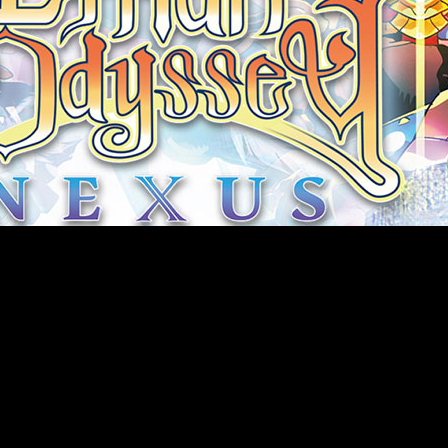
ha integrado al catálogo de Nintendo 3DS y para celebrarlo
 última entrega de la serie para la consola se han ido incorpo
y más laberintos que cualquier otro título. Para conmemorar es
dora confirman que todos los ejemplares de la reserva y la pri
 Himukai y el arte de los monstruos por Shin Nagasawa.
 la saga completa, entre los que se incluye una nueva clase,
señador de Personajes), Shin Nagasawa (Diseñador de Monstr
áticos y localizaciones de antiguas entregas de Etrian, más 