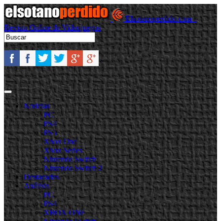
Elsotanoperdido.com -
Revista Online de Videojuegos
Noticias
PC
PS4
PS5
Xbox One
Xbox Series
Nintendo Switch
Nintendo Switch 2
Destacadas
Análisis
PC
PS4
XBOX ONE