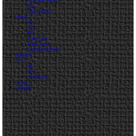
Nintendo Switch
PS5
Xbox Series
Videos
PC
PS4
PS5
Xbox One
Xbox Series
Nintendo Switch
Artículos
APPS
PC
iOS
ANDROID
Prensa
Contacto