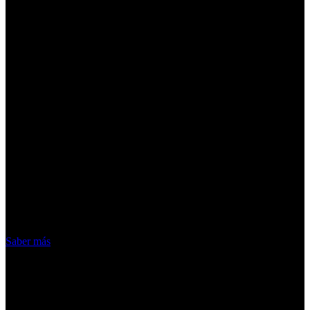
¡Atención! Las cookies nos permiten
ofrecer nuestros servicios. Al utilizar
nuestros servicios, aceptas el uso que
hacemos de las cookies
Acepto
Saber más