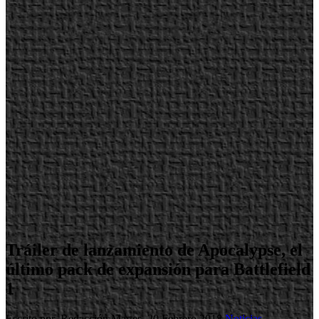
Tráiler de lanzamiento de Apocalypse, el
último pack de expansión para Battlefield
1
Escrito por Redacción
Martes, 20 Febrero 2018
Noticias