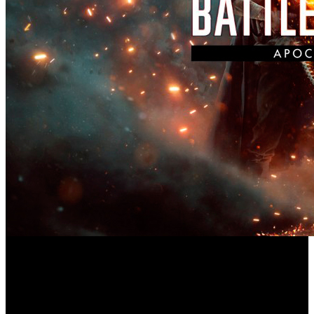
Apocalypse
Cumpliendo con lo prometido, ‘
’, la cuarta
Battlefield 1
expansión para ‘
’, ya se encuentra disponible
para descarga en PlayStation 4, Xbox One y PC. El
paquete de contenido añade cinco nuevos mapas