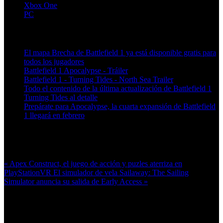
Xbox One
PC
Artículos relacionados (por etiqueta)
El mapa Brecha de Battlefield 1 ya está disponible gratis para
todos los jugadores
Battlefield 1 Apocalypse - Tráiler
Battlefield 1 - Turning Tides - North Sea Trailer
Todo el contenido de la última actualización de Battlefield 1
Turning Tides al detalle
Prepárate para Apocalypse, la cuarta expansión de Battlefield
1 llegará en febrero
Más en esta categoría:
« Apex Construct, el juego de acción y puzles aterriza en
PlayStationVR
El simulador de vela Sailaway: The Sailing
Simulator anuncia su salida de Early Access »