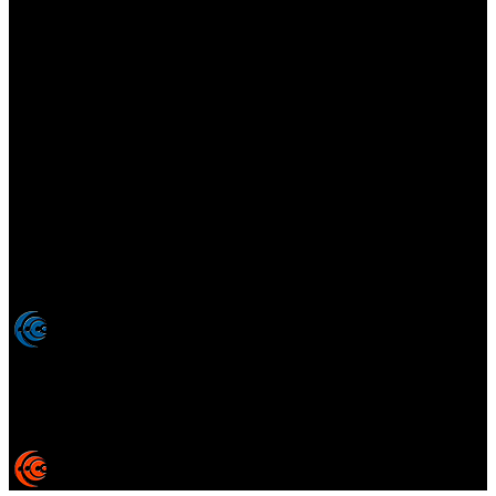
Elsotanoperdido.com es una revista de apoyo para medios
colaboradores de elsotanoperdido News And Videogames,
agencia editora y distribuidora de noticias relacionadas con la
industria del videojuego para medios generalistas. Prohibida la
reproducción total o parcial de estos contenidos sin el permiso
expreso de los autores. Todos los nombres comerciales, marcas,
imágenes, logos y signos distintivos que aparecen en este sitio web
están expresamente
autorizados, registrados y pertenecen son
propiedad de sus respectivos dueños