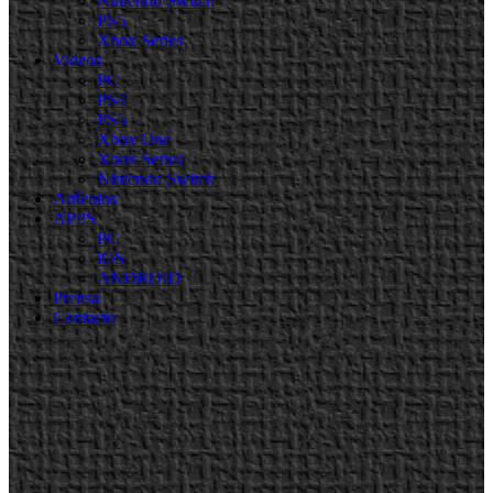
Nintendo Switch
PS5
Xbox Series
Videos
PC
PS4
PS5
Xbox One
Xbox Series
Nintendo Switch
Artículos
APPS
PC
iOS
ANDROID
Prensa
Contacto