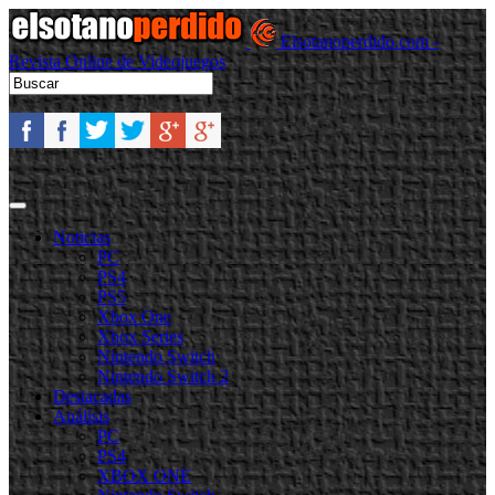
Elsotanoperdido.com -
Revista Online de Videojuegos
Noticias
PC
PS4
PS5
Xbox One
Xbox Series
Nintendo Switch
Nintendo Switch 2
Destacadas
Análisis
PC
PS4
XBOX ONE