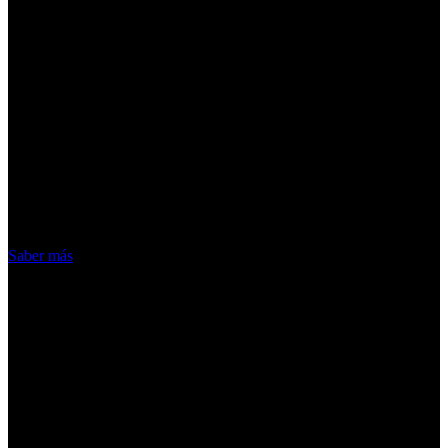
¡Atención! Las cookies nos permiten
ofrecer nuestros servicios. Al utilizar
nuestros servicios, aceptas el uso que
hacemos de las cookies
Acepto
Saber más