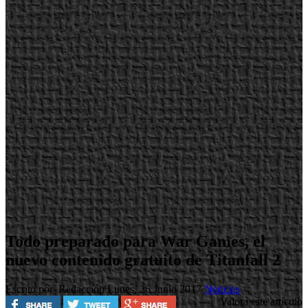
Todo preparado para War Games, el
nuevo contenido gratuito de Titanfall 2
Escrito por Redacción
Lunes, 26 Junio 2017
Noticias
Valora este artículo