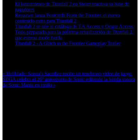
El lanzamiento de Titanfall 2 en Steam reactiva su base de
jugadores
Respawn lanza Postcards From the Frontier, el nuevo
contenido extra para Titanfall 2
Titanfall 2 se une al catálogo de EA Access y Origin Access
Todo preparado para la próxima actualización de Titanfall 2,
que estrena modo horda
Titanfall 2 - A Glitch in the Frontier Gameplay Trailer
Más en esta categoría:
« Hellblade: Senua’s Sacrifice recibe un tenebroso video de juego
SEGA celebra el 26º aniversario de Sonic editando la banda sonora
de Sonic Mania en vinilo »