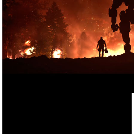
Respawn Entertainment y Electronic Arts ultiman los
preparativos para el lanzamiento del sexto paquete de
Titanfall 2
Juegos de
contenido gratuito para ‘
’ llamado ‘
guerra
’, y que estará disponible para todas las plataformas
el 27 de junio. La llegada de dos nuevos mapas acapara