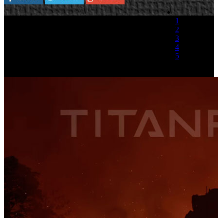
1
2
3
4
5
(1 Voto)