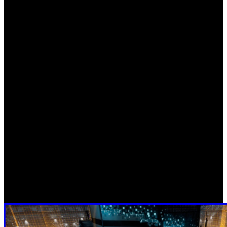
prácticamente toda la atención del paquete del contenido,
pero hay más. Veamos qué es lo que contiene:
Mapa: Juegos de guerra
– Los pilotos de la Frontera usan
frecuentemente cápsulas simuladoras para entrenar,
empleando recreaciones realistas de batallas históricas
como escenarios de combate. En Juegos de guerra destacan
los comercios civiles, los altos edificios para luchas de
ventana a ventana y las calles para el combate de titanes
que simulan la Batalla de Angel City, así como los amplios
hangares de tanques abiertos para combates mano a mano
entre pilotos, sacados de la batalla de Base aérea Sierra.
Las afueras del mapa son de un estilo RV muy simple,
ideal para duelos de titanes, donde los pilotos a menudo
siguen las brillantes rutas interconectadas corriendo por
muros.