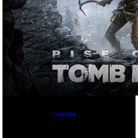
Durante la conferencia de prensa de Microsoft en la
centrada
'Rise of the Tomb
Gamescom, la parte
en
Raider'
, el segundo capítulo de la reinterpretación de la
serie, se desvelaron más habilidades de Lara Croft para
hacer frente a sus enemigos, esta vez utilizando el sigilo