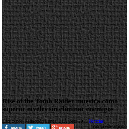
Rise of the Tomb Raider muestra cómo
superar niveles sin eliminar enemigos
Escrito por Redacción
Lunes, 24 Agosto 2015
Noticias
Valora este artículo