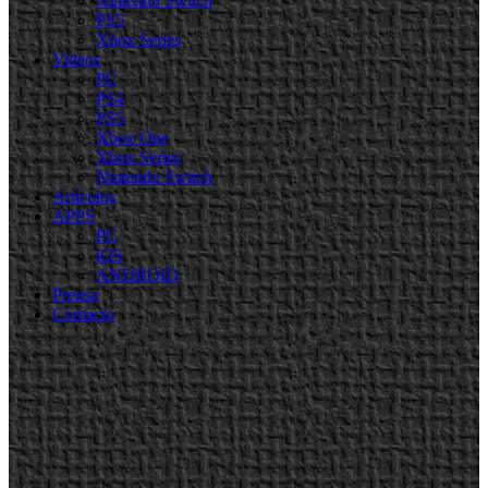
Nintendo Switch
PS5
Xbox Series
Videos
PC
PS4
PS5
Xbox One
Xbox Series
Nintendo Switch
Artículos
APPS
PC
iOS
ANDROID
Prensa
Contacto