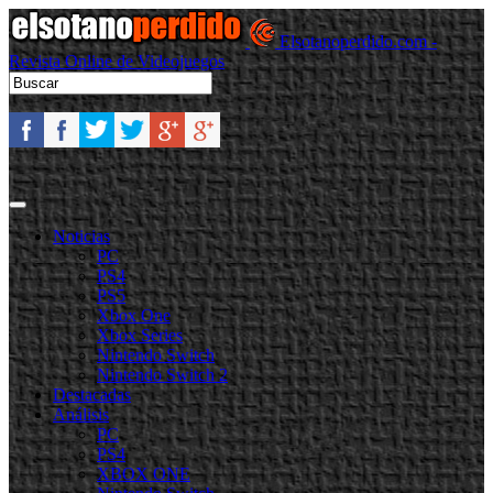
Elsotanoperdido.com -
Revista Online de Videojuegos
Noticias
PC
PS4
PS5
Xbox One
Xbox Series
Nintendo Switch
Nintendo Switch 2
Destacadas
Análisis
PC
PS4
XBOX ONE