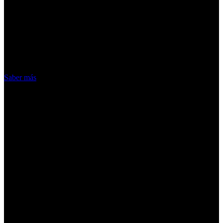
¡Atención! Las cookies nos permiten
ofrecer nuestros servicios. Al utilizar
nuestros servicios, aceptas el uso que
hacemos de las cookies
Acepto
Saber más