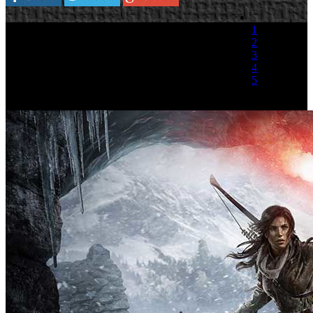
1
2
3
4
5
(1 Voto)