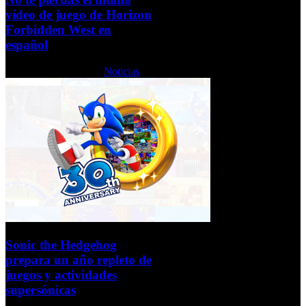
vídeo de juego de Horizon
Forbidden West en
español
Lunes, 31 Mayo 2021
Noticias
Sonic the Hedgehog
prepara un año repleto de
juegos y actividades
supersónicas