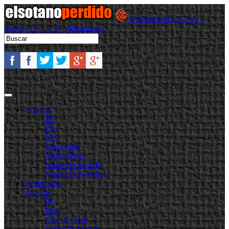
Elsotanoperdido.com -
Revista Online de Videojuegos
Noticias
PC
PS4
PS5
Xbox One
Xbox Series
Nintendo Switch
Nintendo Switch 2
Destacadas
Análisis
PC
PS4
XBOX ONE