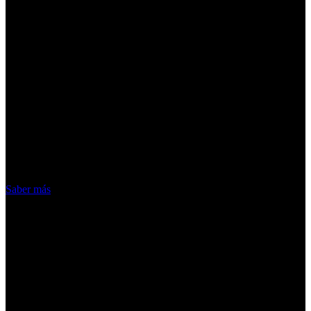
¡Atención! Las cookies nos permiten
ofrecer nuestros servicios. Al utilizar
nuestros servicios, aceptas el uso que
hacemos de las cookies
Acepto
Saber más