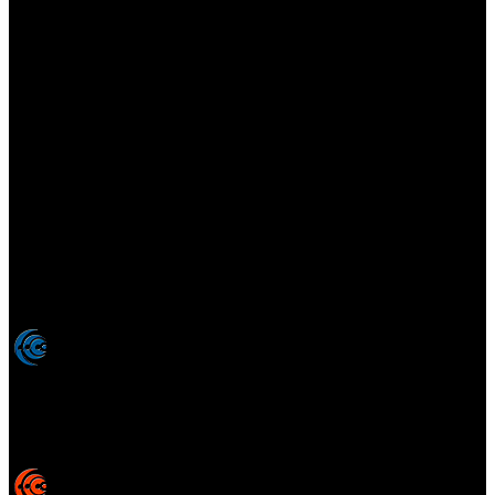
Elsotanoperdido.com es una revista de apoyo para medios
colaboradores de elsotanoperdido News And Videogames,
agencia editora y distribuidora de noticias relacionadas con la
industria del videojuego para medios generalistas. Prohibida la
reproducción total o parcial de estos contenidos sin el permiso
expreso de los autores. Todos los nombres comerciales, marcas,
imágenes, logos y signos distintivos que aparecen en este sitio web
están expresamente
autorizados, registrados y pertenecen son