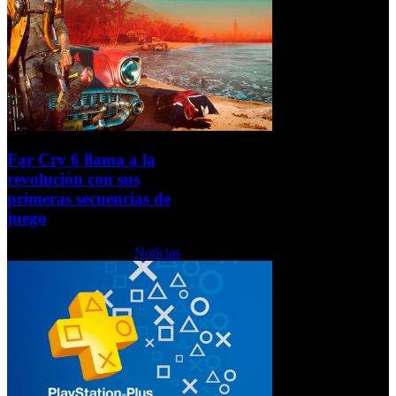
Far Cry 6 llama a la
revolución con sus
primeras secuencias de
juego
Lunes, 31 Mayo 2021
Noticias