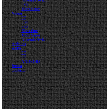
Nintendo Switch
PS5
Xbox Series
Videos
PC
PS4
PS5
Xbox One
Xbox Series
Nintendo Switch
Artículos
APPS
PC
iOS
ANDROID
Prensa
Contacto