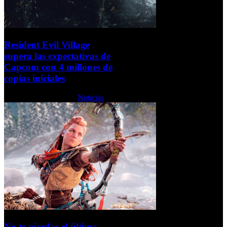
Resident Evil Village
supera las expectativas de
Capcom con 4 millones de
copias iniciales
Martes, 01 Junio 2021
Noticias
No te pierdas el último