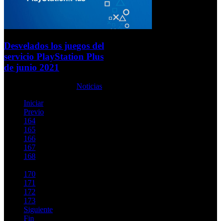
Desvelados los juegos del
servicio PlayStation Plus
de junio 2021
Jueves, 27 Mayo 2021
Noticias
Iniciar
Previo
164
165
166
167
168
169
170
171
172
173
Siguiente
Fin