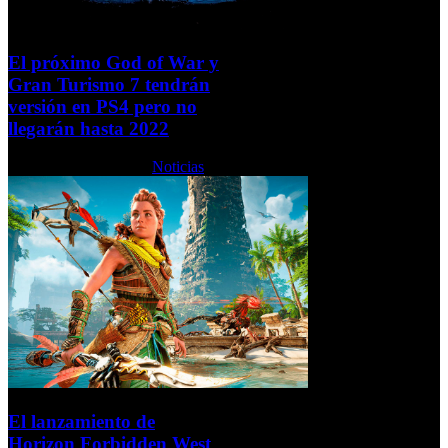
El próximo God of War y
Gran Turismo 7 tendrán
versión en PS4 pero no
llegarán hasta 2022
Jueves, 03 Junio 2021
Noticias
El lanzamiento de
Horizon Forbidden West