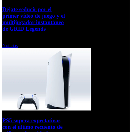
Déjate seducir por el
primer vídeo de juego y el
multijugador instantáneo
de GRID Legends
Viernes, 04 Febrero 2022
Noticias
PS5 supera expectativas
con el último recuento de