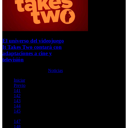
El universo del videojuego
It Takes Two contará con
adaptaciones a cine y
televisión
Martes, 01 Febrero 2022
Noticias
Iniciar
Previo
141
142
143
144
145
146
147
148