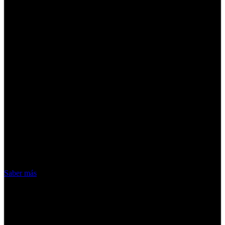
¡Atención! Las cookies nos permiten
ofrecer nuestros servicios. Al utilizar
nuestros servicios, aceptas el uso que
hacemos de las cookies
Acepto
Saber más