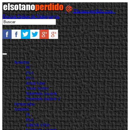
Elsotanoperdido.com -
Revista Online de Videojuegos
Noticias
PC
PS4
PS5
Xbox One
Xbox Series
Nintendo Switch
Nintendo Switch 2
Destacadas
Análisis
PC
PS4
XBOX ONE