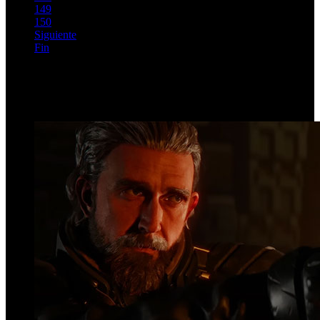
149
150
Siguiente
Fin
Página 146 de 203
Top Videos