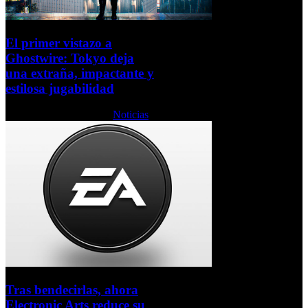
El primer vistazo a
Ghostwire: Tokyo deja
una extraña, impactante y
estilosa jugabilidad
Lunes, 07 Febrero 2022
Noticias
Tras bendecirlas, ahora
Electronic Arts reduce su