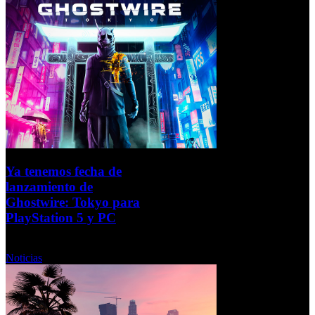
Ya tenemos fecha de
lanzamiento de
Ghostwire: Tokyo para
PlayStation 5 y PC
Viernes, 04 Febrero 2022
Noticias