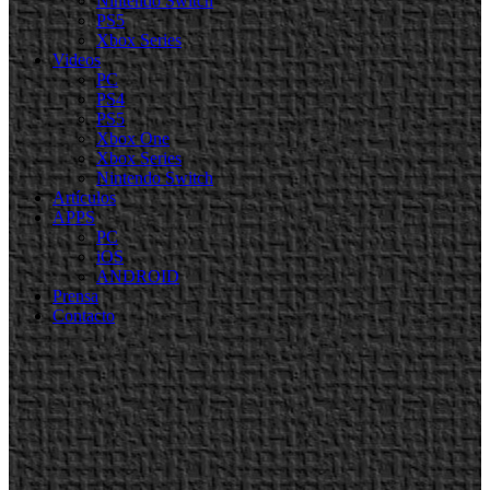
Nintendo Switch
PS5
Xbox Series
Videos
PC
PS4
PS5
Xbox One
Xbox Series
Nintendo Switch
Artículos
APPS
PC
iOS
ANDROID
Prensa
Contacto