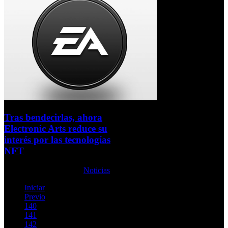
Tras bendecirlas, ahora
Electronic Arts reduce su
interés por las tecnologías
NFT
Lunes, 07 Febrero 2022
Noticias
Iniciar
Previo
140
141
142