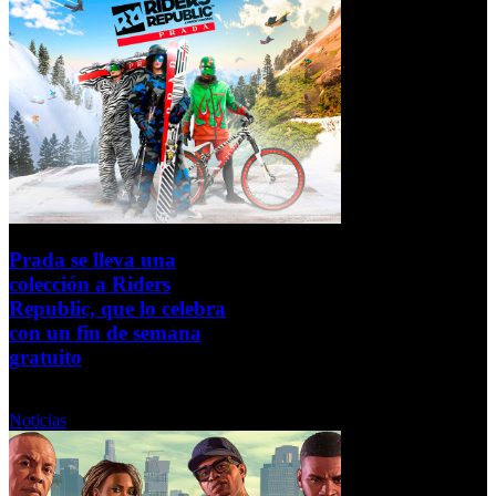
Prada se lleva una
colección a Riders
Republic, que lo celebra
con un fin de semana
gratuito
Miércoles, 09 Febrero 2022
Noticias