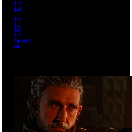
143
144
145
146
147
148
149
Siguiente
Fin
Página 145 de 203
Top Videos