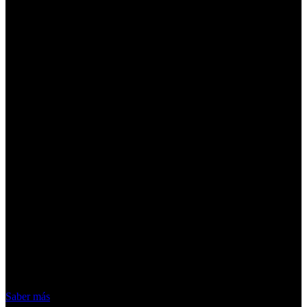
¡Atención! Las cookies nos permiten
ofrecer nuestros servicios. Al utilizar
nuestros servicios, aceptas el uso que
hacemos de las cookies
Acepto
Saber más