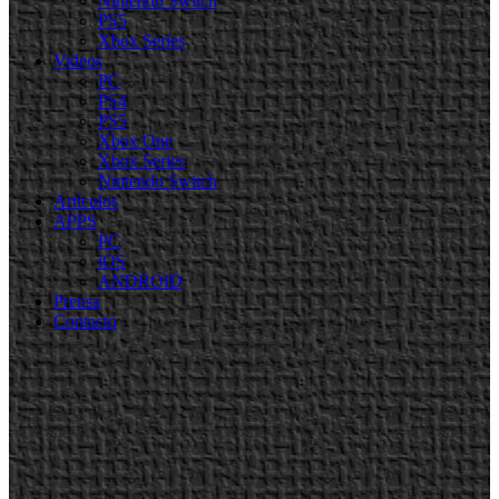
Nintendo Switch
PS5
Xbox Series
Videos
PC
PS4
PS5
Xbox One
Xbox Series
Nintendo Switch
Artículos
APPS
PC
iOS
ANDROID
Prensa
Contacto