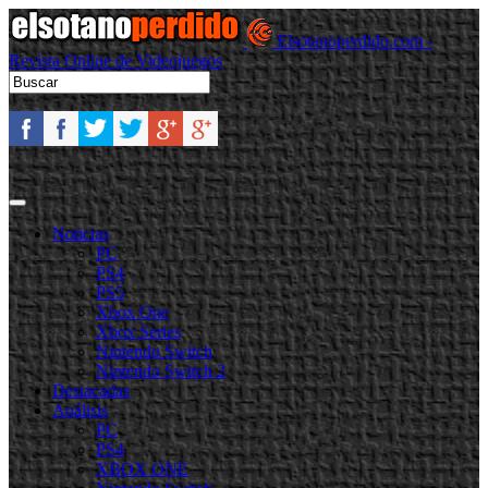
Elsotanoperdido.com -
Revista Online de Videojuegos
Noticias
PC
PS4
PS5
Xbox One
Xbox Series
Nintendo Switch
Nintendo Switch 2
Destacadas
Análisis
PC
PS4
XBOX ONE