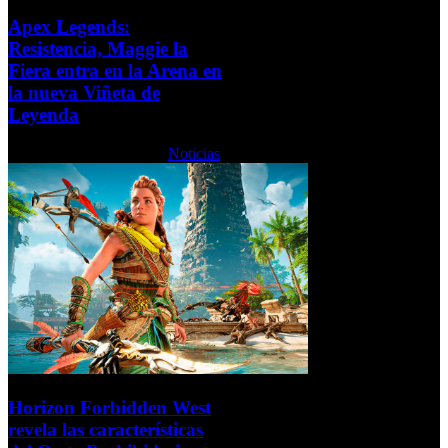
Apex Legends:
Resistencia, Maggie la
Fiera entra en la Arena en
la nueva Viñeta de
Leyenda
Martes, 08 Febrero 2022
Noticias
Horizon Forbidden West
revela las características