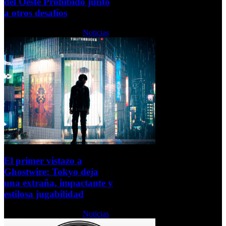
del Oeste Prohibido junto
a otros desafíos
Lunes, 07 Febrero 2022
Noticias
El primer vistazo a
Ghostwire: Tokyo deja
una extraña, impactante y
estilosa jugabilidad
Lunes, 07 Febrero 2022
Noticias