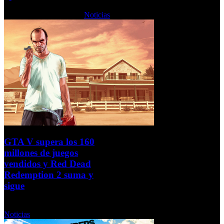
Martes, 15 Febrero 2022
Noticias
GTA V supera los 160
millones de juegos
vendidos y Red Dead
Redemption 2 suma y
sigue
Miércoles, 09 Febrero 2022
Noticias