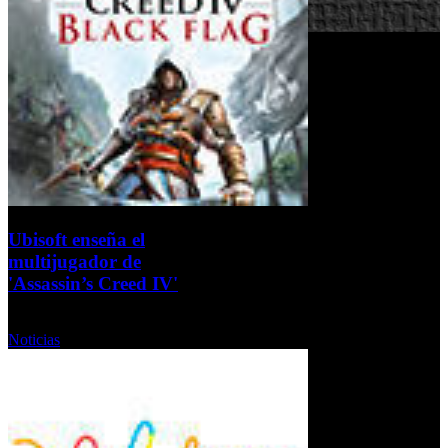
Ubisoft enseña el
multijugador de
'Assassin’s Creed IV'
Lunes, 23 Septiembre 2013
Noticias