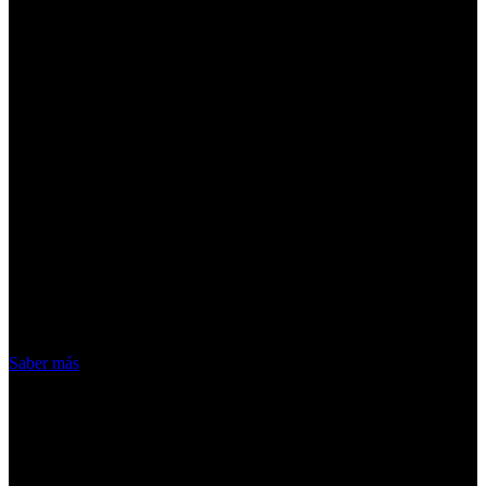
¡Atención! Las cookies nos permiten
ofrecer nuestros servicios. Al utilizar
nuestros servicios, aceptas el uso que
hacemos de las cookies
Acepto
Saber más