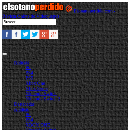
Elsotanoperdido.com -
Revista Online de Videojuegos
Noticias
PC
PS4
PS5
Xbox One
Xbox Series
Nintendo Switch
Nintendo Switch 2
Destacadas
Análisis
PC
PS4
XBOX ONE