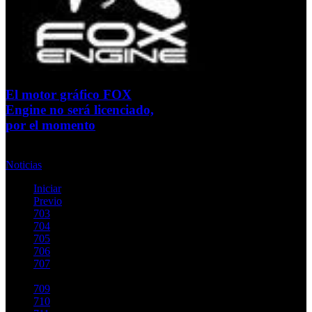
El motor gráfico FOX
Engine no será licenciado,
por el momento
Jueves, 12 Septiembre 2013
Noticias
Iniciar
Previo
703
704
705
706
707
708
709
710