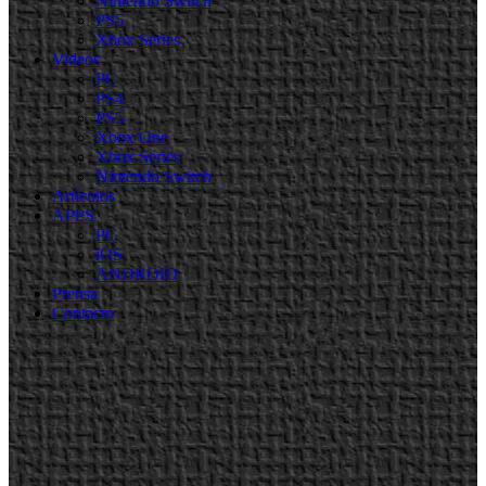
Nintendo Switch
PS5
Xbox Series
Videos
PC
PS4
PS5
Xbox One
Xbox Series
Nintendo Switch
Artículos
APPS
PC
iOS
ANDROID
Prensa
Contacto