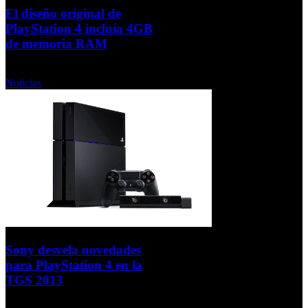
El diseño original de
PlayStation 4 incluía 4GB
de memoria RAM
Lunes, 23 Septiembre 2013
Noticias
Sony desvela novedades
para PlayStation 4 en la
TGS 2013
Viernes, 20 Septiembre 2013