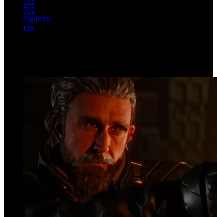
711
712
Siguiente
Fin
Página 708 de 725
Top Videos