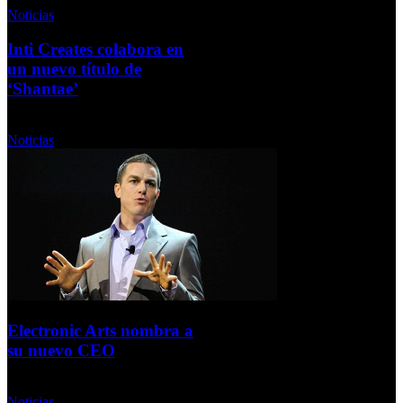
Noticias
Inti Creates colabora en
un nuevo título de
‘Shantae’
Miércoles, 18 Septiembre 2013
Noticias
Electronic Arts nombra a
su nuevo CEO
Miércoles, 18 Septiembre 2013
Noticias