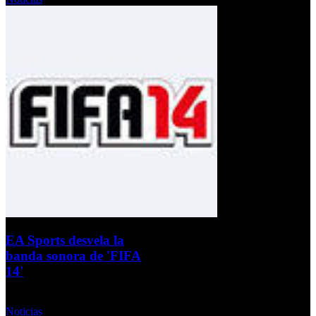
EA Sports desvela la
banda sonora de 'FIFA
14'
Martes, 17 Septiembre 2013
Noticias