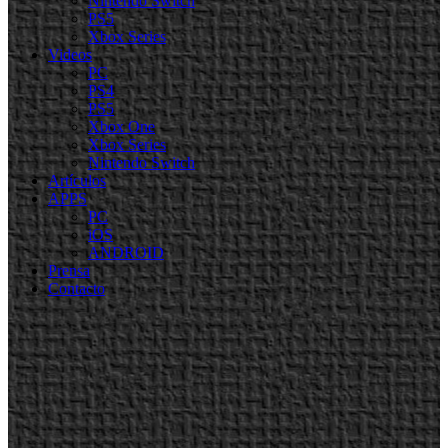
Nintendo Switch
PS5
Xbox Series
Videos
PC
PS4
PS5
Xbox One
Xbox Series
Nintendo Switch
Artículos
APPS
PC
iOS
ANDROID
Prensa
Contacto