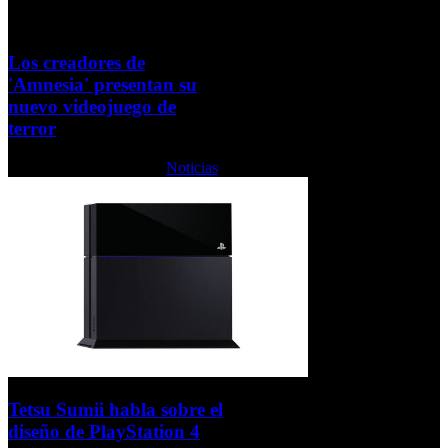
Los creadores de
'Amnesia' presentan su
nuevo videojuego de
terror
Lunes, 14 Octubre 2013
Noticias
Tetsu Sumii habla sobre el
diseño de PlayStation 4