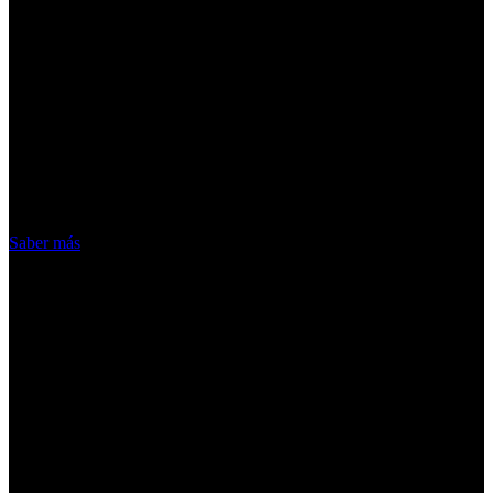
¡Atención! Las cookies nos permiten
ofrecer nuestros servicios. Al utilizar
nuestros servicios, aceptas el uso que
hacemos de las cookies
Acepto
Saber más