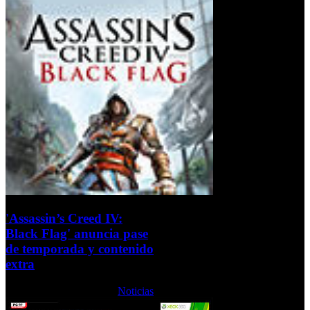
'Assassin’s Creed IV:
Black Flag' anuncia pase
de temporada y contenido
extra
Martes, 08 Octubre 2013
Noticias