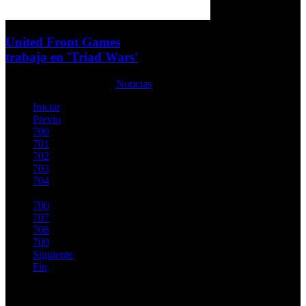
United Front Games
trabaja en 'Triad Wars'
Martes, 08 Octubre 2013
Noticias
Iniciar
Previo
700
701
702
703
704
705
706
707
708
709
Siguiente
Fin
Página 705 de 725