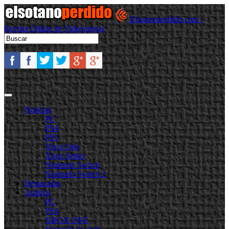
Elsotanoperdido.com -
Revista Online de Videojuegos
Noticias
PC
PS4
PS5
Xbox One
Xbox Series
Nintendo Switch
Nintendo Switch 2
Destacadas
Análisis
PC
PS4
XBOX ONE