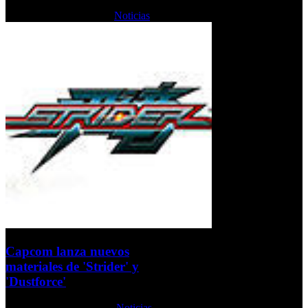
Lunes, 14 Octubre 2013
Noticias
Capcom lanza nuevos
materiales de 'Strider' y
'Dustforce'
Jueves, 10 Octubre 2013
Noticias