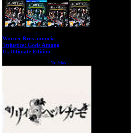
Warner Bros anuncia
'Injustice: Gods Among
Us Ultimate Edition'
Martes, 08 Octubre 2013
Noticias