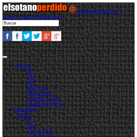
Elsotanoperdido.com -
Revista Online de Videojuegos
Noticias
PC
PS4
PS5
Xbox One
Xbox Series
Nintendo Switch
Nintendo Switch 2
Destacadas
Análisis
PC
PS4
XBOX ONE