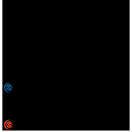
Elsotanoperdido.com es una revista de apoyo para medios
colaboradores de elsotanoperdido News And Videogames,
agencia editora y distribuidora de noticias relacionadas con la
industria del videojuego para medios generalistas. Prohibida la
reproducción total o parcial de estos contenidos sin el permiso
expreso de los autores. Todos los nombres comerciales, marcas,
imágenes, logos y signos distintivos que aparecen en este sitio web
están expresamente
autorizados, registrados y pertenecen son
propiedad de sus respectivos dueños