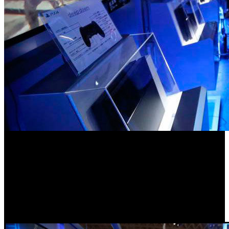
“Nos gustó mucho el rendimiento –de los 8GB GDDR5-, pero es
caro, ¿no?. Así que ir a por los 8GB fue un poco decisión de
negocios. Pero hemos tomado esa decisión gracias a una gran
cantidad de comunicación con los desarrolladores”, concluye
Yoshida. Destacar también, que Sony espera vender hasta cinco
millones de PlayStation 4 desde el lanzamiento de la plataforma
hasta finalizar el año fiscal el 31 de marzo de 2014; hasta la fecha, se
han reservado más de un millón de unidades de la próxima
sobremesa de Sony.