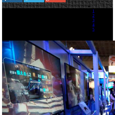
El diseño original de PlayStation 4 incluía
1
únicamente 4GB de memoria RAM, según ha
2
confirmado Sony durante su presentación en el
3
Tokyo Game Show esta semana. El presidente de
4
Worldwide Studios, Shuhei Yoshida, explicó que
5
la actualización a 8GB de RAM GDDR5 fue
una “decisión empresarial”.
(1 Voto)