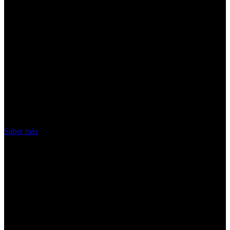
¡Atención! Las cookies nos permiten
ofrecer nuestros servicios. Al utilizar
nuestros servicios, aceptas el uso que
hacemos de las cookies
Acepto
Saber más