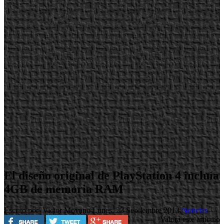
El diseño original de PlayStation 4 incluía
4GB de memoria RAM
Escrito por Victor Moyano
Lunes, 23 Septiembre 2013
Noticias
Valora este artículo