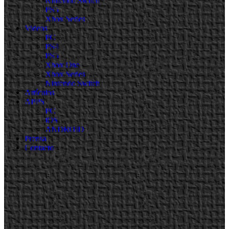
Nintendo Switch
PS5
Xbox Series
Videos
PC
PS4
PS5
Xbox One
Xbox Series
Nintendo Switch
Artículos
APPS
PC
iOS
ANDROID
Prensa
Contacto