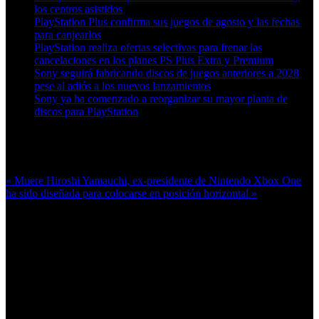
los centros asistidos
PlayStation Plus confirma sus juegos de agosto y las fechas
para canjearlos
PlayStation realiza ofertas selectivas para frenar las
cancelaciones en los planes PS Plus Extra y Premium
Sony seguirá fabricando discos de juegos anteriores a 2028
pese al adiós a los nuevos lanzamientos
Sony ya ha comenzado a reorganizar su mayor planta de
discos para PlayStation
Más en esta categoría:
« Muere Hiroshi Yamauchi, ex-presidente de Nintendo
Xbox One
ha sido diseñada para colocarse en posición horizontal »