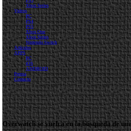
PS5
Xbox Series
Videos
PC
PS4
PS5
Xbox One
Xbox Series
Nintendo Switch
Artículos
APPS
PC
iOS
ANDROID
Prensa
Contacto
Overwatch se vuelca en la búsqueda de un