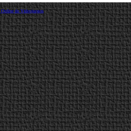
a Online de Videojuegos