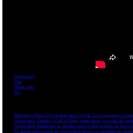
overwatch
PS4
Xbox One
PC
Artículos relacionados (por etiqueta)
Blizzard publica Overwatch para Switch 2 con una nueva tempor
Overwatch, Diablo y Call of Duty, entre otros, ya están de c
Overwatch finalmente se prepara para recibir soporte de juego 
El quinto aniversario de Overwatch llega con cantidad de mod