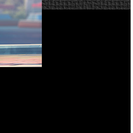
Buena prueba de esto lo podemos encontrar en el anuncio de
Mercy rosa
cto creado específicamente para esta ocasión: ‘
’
 dentro como fuera del juego, y por ello ‘Overwatch’ se ha
ntan desde la desarrolladora y editora.
estigación del cáncer de mama, pues apoya el trabajo de 275
 de mama, el más común entre las mujeres de todo el planeta,
a enfermedad.
“El equipo está comprometido a impulsar la
o una apariencia especial para la doctora Angela Ziegler,