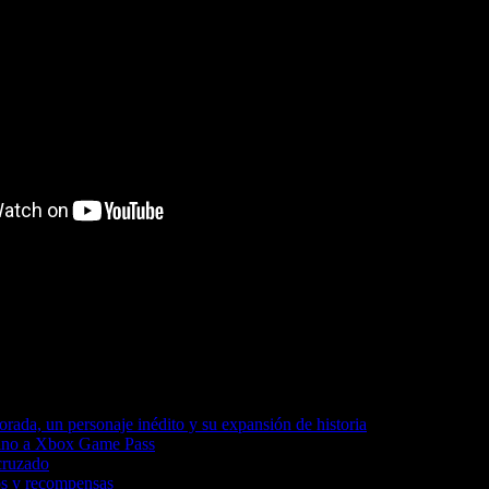
ada, un personaje inédito y su expansión de historia
amino a Xbox Game Pass
cruzado
os y recompensas