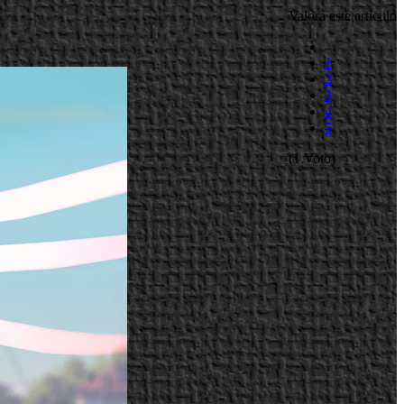
Valora este artículo
1
2
3
4
5
(1 Voto)