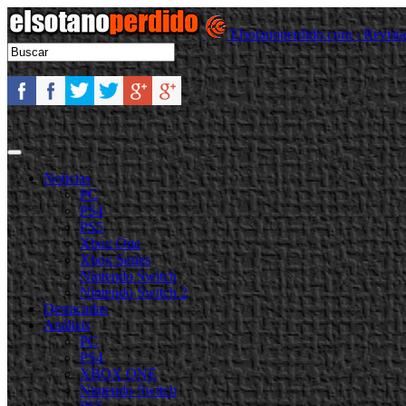
Elsotanoperdido.com - Revist
Noticias
PC
PS4
PS5
Xbox One
Xbox Series
Nintendo Switch
Nintendo Switch 2
Destacadas
Análisis
PC
PS4
XBOX ONE
Nintendo Switch