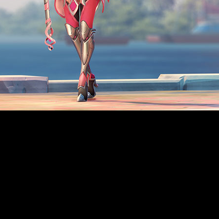
e cada vez con más intensidad, en movimientos solidarios. 
l 100 % de los beneficios generados por las compras del aspe
arch Foundation.
“Siempre hacen falta nuevos héroes, tanto
rabajar en busca de una cura para el cáncer de mama.”
, come
to privado que cuenta con la mayor financiación para la inv
ses y seis continentes. De acuerdo con la empresa, el cáncer
o que amigas y familiares han padecido en su entorno est
 ayudarnos a apoyar esta noble causa, por eso hemos cread