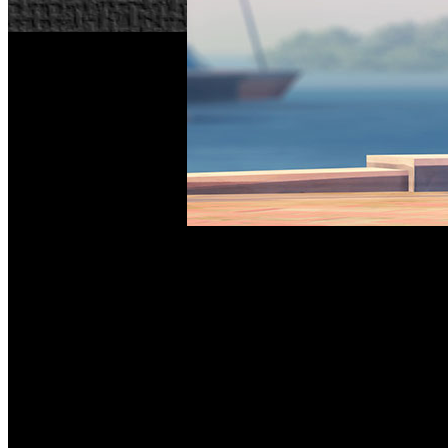
La industria del videojuego también interviene, por suert
Blizzard Entertainment, que, hasta el 21 de mayo, donará e
en PC, PlayStation 4 y Xbox One a la Breast Cancer Rese
asociado con la Breast Cancer Research Foundation para t
La Breast Cancer Research Foundation es la entidad de ámbi
científicos en instituciones médicas y académicas de 15 paí
ha tocado muy de cerca al equipo de ‘Overwatch’, puest
investigación del cáncer de mama, y los jugadores pueden