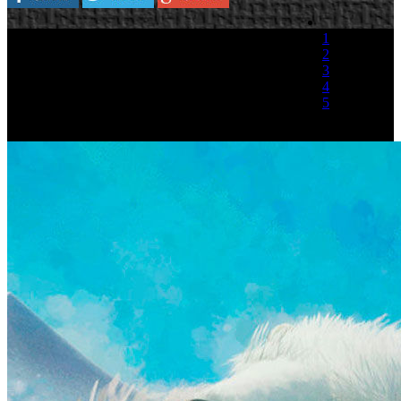
1
2
3
4
5
(1 Voto)