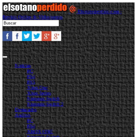
Elsotanoperdido.com -
Revista Online de Videojuegos
Noticias
PC
PS4
PS5
Xbox One
Xbox Series
Nintendo Switch
Nintendo Switch 2
Destacadas
Análisis
PC
PS4
XBOX ONE