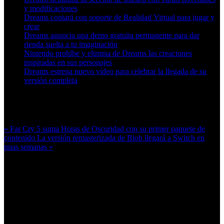
y modificaciones
Dreams contará con soporte de Realidad Virtual para jugar y
crear
Dreams anuncia una demo gratuita permanente para dar
rienda suelta a tu imaginación
Nintendo prohíbe y elimina de Dreams las creaciones
inspiradas en sus personajes
Dreams estrena nuevo vídeo para celebrar la llegada de su
versión completa
Más en esta categoría:
« Far Cry 5 suma Horas de Oscuridad con su primer paquete de
contenido
La versión remasterizada de Blob llegará a Switch en
unas semanas »