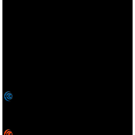
Elsotanoperdido.com es una revista de apoyo para medios
colaboradores de elsotanoperdido News And Videogames,
agencia editora y distribuidora de noticias relacionadas con la
industria del videojuego para medios generalistas. Prohibida la
reproducción total o parcial de estos contenidos sin el permiso
expreso de los autores. Todos los nombres comerciales, marcas,
imágenes, logos y signos distintivos que aparecen en este sitio web
están expresamente
autorizados, registrados y pertenecen son