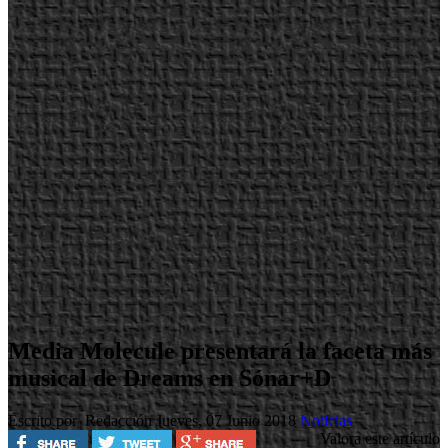
Media Molecule presentará la faceta más
musical de Dreams en Sónar+D
Escrito por Redacción
Jueves, 07 Junio 2018
Noticias
Valora este artículo