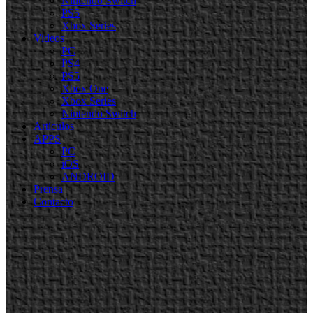
Nintendo Switch
PS5
Xbox Series
Videos
PC
PS4
PS5
Xbox One
Xbox Series
Nintendo Switch
Artículos
APPS
PC
iOS
ANDROID
Prensa
Contacto