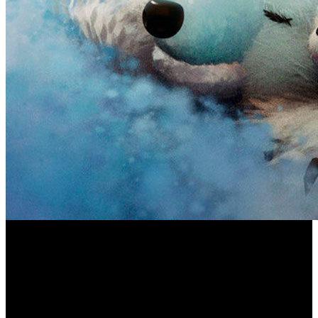
Sony Interactive Entertainment ha anunciado su
Sónar+D
participación en
, el congreso de cultura digital y
tecnologías creativas paralelo al conocido festival de
Dreams
música de Barcelona, mediante la presencia de ‘
’,
el nuevo título del estudio británico Media Molecule. El