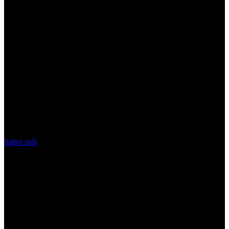
¡Atención! Las cookies nos permiten
ofrecer nuestros servicios. Al utilizar
nuestros servicios, aceptas el uso que
hacemos de las cookies
Acepto
Saber más