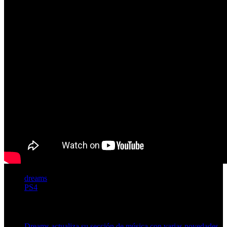
dreams
PS4
Artículos relacionados (por etiqueta)
Dreams actualiza su sección de música con varias novedades